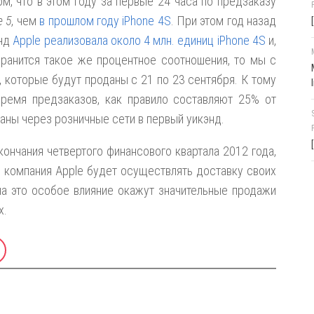
м, что в этом году за первые 24 часа по предзаказу
e 5
, чем
в прошлом году iPhone 4S
. При этом год назад
энд
Apple реализовала около 4 млн. единиц iPhone 4S
и,
хранится такое же процентное соотношения, то мы с
, которые будут проданы с 21 по 23 сентября. К тому
время предзаказов, как правило составляют 25% от
аны через розничные сети в первый уикэнд.
ончания четвертого финансового квартала 2012 года,
, компания Apple будет осуществлять доставку своих
на это особое влияние окажут значительные продажи
х.