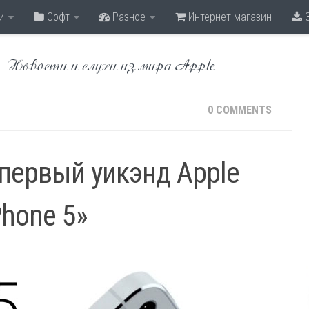
и
Софт
Разное
Интернет-магазин
З
Новости и слухи из мира Apple
0 COMMENTS
а первый уикэнд Apple
Phone 5»