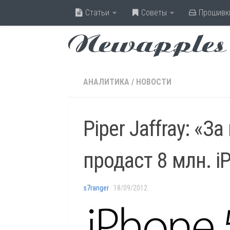
Статьи
Советы
Прошивк
Newapples
АНАЛИТИКА
/
НОВОСТИ
Piper Jaffray: «З
продаст 8 млн. i
s7ranger
· 18/09/2012