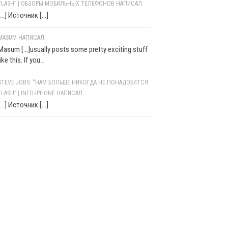
FLASH” | ОБЗОРЫ МОБИЛЬНЫХ ТЕЛЕФОНОВ НАПИСАЛ:
[…] Источник […]
MASUM НАПИСАЛ:
Masum [...]usually posts some pretty exciting stuff
like this. If you...
STEVE JOBS: “НАМ БОЛЬШЕ НИКОГДА НЕ ПОНАДОБИТСЯ
FLASH” | INFO-IPHONE НАПИСАЛ:
[…] Источник […]