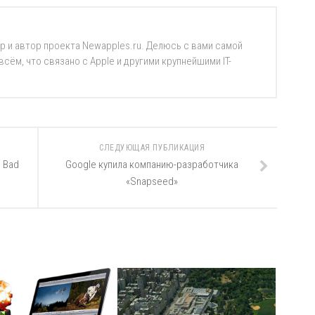
р и автор проекта Newapples.ru. Делюсь с вами самой
ём, что связано с Apple и другими крупнейшими IT-
СЛЕДУЮЩАЯ ПУБЛИКАЦИЯ
 Bad
Google купила компанию-разработчика
«Snapseed»