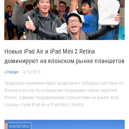
Новые iPad Air и iPad Mini 2 Retina
доминируют на японском рынке планшетов
s7ranger
· 12/12/2013
Продукция компании Apple продолжает победное шествие по
Японии и вслед за успешными продажами новых моделей
iPhone, самыми продаваемыми планшетами на рынке этой
страны стали iPad Air и iPad Mini 2 Retina.
АНАЛИТИКА