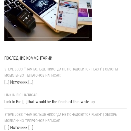
ПОСЛЕДНИЕ КОММЕНТАРИИ
STEVE JOBS: "НАМ БОЛЬШЕ НИКОГДА НЕ ПОНАДОБИТСЯ FLASH" | ОБЗОРЫ
МОБИЛЬНЫХ ТЕЛЕФОНОВ НАПИСАЛ:
[…] Источник […]
LINK IN BIO НАПИСАЛ:
Link In Bio [...]that would be the finish of this write-up.
STEVE JOBS: “НАМ БОЛЬШЕ НИКОГДА НЕ ПОНАДОБИТСЯ FLASH” | ОБЗОРЫ
МОБИЛЬНЫХ ТЕЛЕФОНОВ НАПИСАЛ:
[…] Источник […]