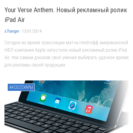
Your Verse Anthem. Новый рекламный ролик
iPad Air
s7ranger
· 13/01/2014
Сегодня во время трансляции матча плей-офф американской
НФЛ компания Apple запустила новый рекламный ролик iPad
Air, тем самым доказав своё умение выбирать удачное время
для рекламы своей продукции.
АКСЕССУАРЫ