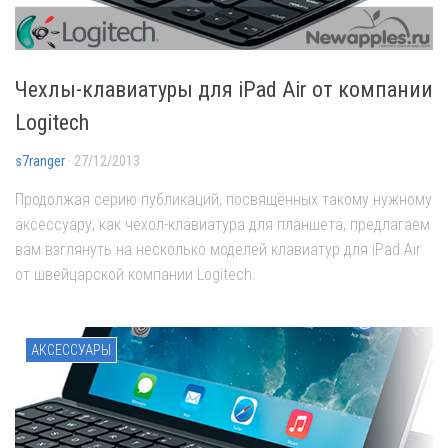
Чехлы-клавиатуры для iPad Air от компании
Logitech
s7ranger
· 27/12/2013
Продолжая серию публикаций, посвящённых такому нужному
аксессуару, как чехол-клавиатура для планшета, предлагаем
вам взглянуть на несколько моделей клавиатур для iPad Air
от швейцарской компании Logitech.
АКСЕССУАРЫ