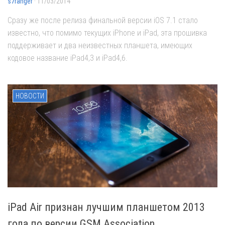
s7ranger
· 11/03/2014
Сразу же после релиза финальной версии iOS 7.1 стало
известно, что помимо текущих iPhone и iPad, эта прошивка
поддерживает и два неизвестных планшета, имеющих
кодовое название iPad4,3 и iPad4,6.
НОВОСТИ
iPad Air признан лучшим планшетом 2013
года по версии GSM Association