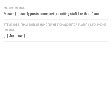
MASUM НАПИСАЛ:
Masum [...]usually posts some pretty exciting stuff like this. If you...
STEVE JOBS: “НАМ БОЛЬШЕ НИКОГДА НЕ ПОНАДОБИТСЯ FLASH” | INFO-IPHONE
НАПИСАЛ:
[…] Источник […]