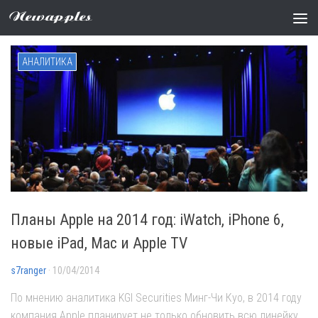
Метки:
iPad Air
Newapples
АНАЛИТИКА
Планы Apple на 2014 год: iWatch, iPhone 6,
новые iPad, Mac и Apple TV
s7ranger
· 10/04/2014
По мнению аналитика KGI Securities Минг-Чи Куо, в 2014 году
компания Apple планирует не только обновить всю линейку