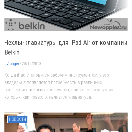
Чехлы-клавиатуры для iPad Air от компании
Belkin
s7ranger
· 20/12/2013
Когда iPad становится рабочим инструментом, у его
владельца появляется потребность в различных
профессиональных аксессуарах, наиболее важным из
которых, как правило, является клавиатура.
НОВОСТИ