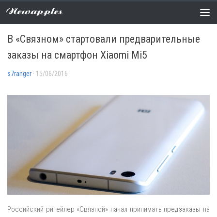
Newapples
НОВОСТИ
0 COMMENTS
В «Связном» стартовали предварительные
заказы на смартфон Xiaomi Mi5
s7ranger
· 15/06/2016
Российский ритейлер «Связной» начал принимать предзаказы на