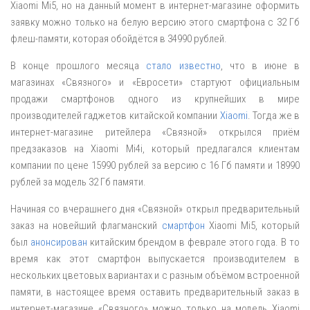
Xiaomi Mi5, но на данный момент в интернет-магазине оформить
заявку можно только на белую версию этого смартфона с 32 Гб
флеш-памяти, которая обойдётся в 34990 рублей.
В конце прошлого месяца
стало известно
, что в июне в
магазинах «Связного» и «Евросети» стартуют официальным
продажи смартфонов одного из крупнейших в мире
производителей гаджетов китайской компании
Xiaomi
. Тогда же в
интернет-магазине ритейлера «Связной» открылся приём
предзаказов на Xiaomi Mi4i, который предлагался клиентам
компании по цене 15990 рублей за версию с 16 Гб памяти и 18990
рублей за модель 32 Гб памяти.
Начиная со вчерашнего дня «Связной» открыл предварительный
заказ на новейший флагманский
смартфон
Xiaomi Mi5, который
был
анонсирован
китайским брендом в феврале этого года. В то
время как этот смартфон выпускается производителем в
нескольких цветовых вариантах и с разным объёмом встроенной
памяти, в настоящее время оставить предварительный заказ в
интернет-магазине «Связного» можно только на модель Xiaomi