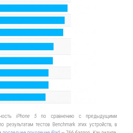
ьность
iPhone 5
по сравнению с предыдущими
о результатам тестов Benchmark этих устройств, в
 а
последнее поколение iPad
— 766 баллов. Как видите,