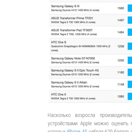
Насколько возросла производител
устройствами Apple можно оценить п
которых
iPhone 4S
набрал 629 баллов,