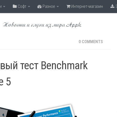
и
Софт
Разное
Интернет-магазин
З
Новости и слухи из мира Apple
0 COMMENTS
вый тест Benchmark
e 5