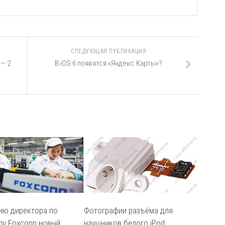
СЛЕДУЮЩАЯ ПУБЛИКАЦИЯ
 — 2
В iOS 6 появятся «Яндекс.Карты»?
ию директора по
Фотографии разъёма для
лу Foxconn новый
наушников белого iPod