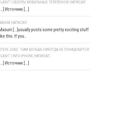
FLASH” | ОБЗОРЫ МОБИЛЬНЫХ ТЕЛЕФОНОВ НАПИСАЛ:
[…] Источник […]
MASUM НАПИСАЛ:
Masum [...]usually posts some pretty exciting stuff
like this. If you...
STEVE JOBS: “НАМ БОЛЬШЕ НИКОГДА НЕ ПОНАДОБИТСЯ
FLASH” | INFO-IPHONE НАПИСАЛ:
[…] Источник […]