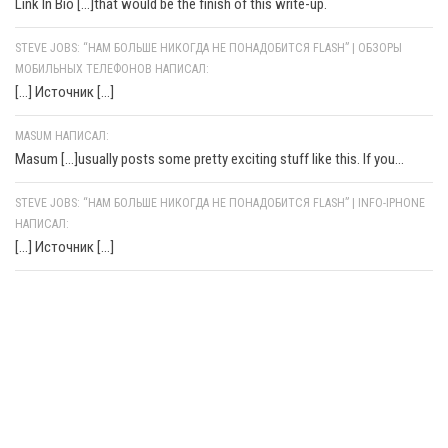
Link In Bio [...]that would be the finish of this write-up.
STEVE JOBS: “НАМ БОЛЬШЕ НИКОГДА НЕ ПОНАДОБИТСЯ FLASH” | ОБЗОРЫ
МОБИЛЬНЫХ ТЕЛЕФОНОВ НАПИСАЛ:
[…] Источник […]
MASUM НАПИСАЛ:
Masum [...]usually posts some pretty exciting stuff like this. If you...
STEVE JOBS: “НАМ БОЛЬШЕ НИКОГДА НЕ ПОНАДОБИТСЯ FLASH” | INFO-IPHONE
НАПИСАЛ:
[…] Источник […]