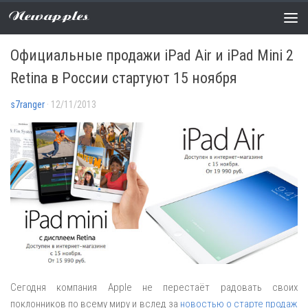
Newapples
НОВОСТИ
0 COMMENTS
Официальные продажи iPad Air и iPad Mini 2
Retina в России стартуют 15 ноября
s7ranger
· 12/11/2013
Сегодня компания Apple не перестаёт радовать своих
поклонников по всему миру и вслед за
новостью о старте продаж