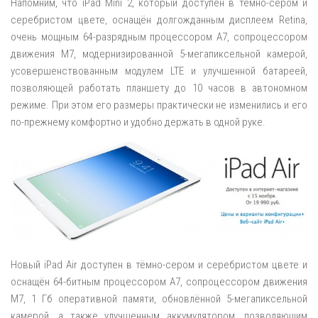
Напомним, что iPad Mini 2, который доступен в тёмно-сером и
серебристом цвете, оснащён долгожданным дисплеем Retina,
очень мощным 64-разрядным процессором A7, сопроцессором
движения M7, модернизированной 5-мегапиксельной камерой,
усовершенствованным модулем LTE и улучшенной батареей,
позволяющей работать планшету до 10 часов в автономном
режиме. При этом его размеры практически не изменились и его
по-прежнему комфортно и удобно держать в одной руке.
Новый iPad Air доступен в тёмно-сером и серебристом цвете и
оснащён 64-битным процессором A7, сопроцессором движения
M7, 1 Гб оперативной памяти, обновлённой 5-мегапиксельной
камерой, а также улучшенным аккумулятором, позволяющим