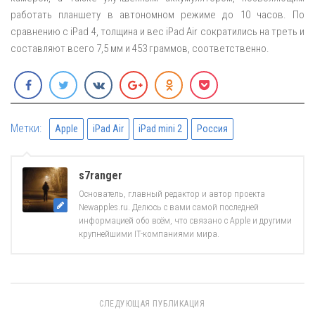
работать планшету в автономном режиме до 10 часов. По
сравнению с iPad 4, толщина и вес iPad Air сократились на треть и
составляют всего 7,5 мм и 453 граммов, соответственно.
Метки:
Apple
iPad Air
iPad mini 2
Россия
s7ranger
Основатель, главный редактор и автор проекта
Newapples.ru. Делюсь с вами самой последней
информацией обо всём, что связано с Apple и другими
крупнейшими IT-компаниями мира.
СЛЕДУЮЩАЯ ПУБЛИКАЦИЯ