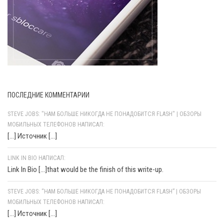
ПОСЛЕДНИЕ КОММЕНТАРИИ
STEVE JOBS: "НАМ БОЛЬШЕ НИКОГДА НЕ ПОНАДОБИТСЯ FLASH" | ОБЗОРЫ
МОБИЛЬНЫХ ТЕЛЕФОНОВ НАПИСАЛ:
[…] Источник […]
LINK IN BIO НАПИСАЛ:
Link In Bio [...]that would be the finish of this write-up.
STEVE JOBS: “НАМ БОЛЬШЕ НИКОГДА НЕ ПОНАДОБИТСЯ FLASH” | ОБЗОРЫ
МОБИЛЬНЫХ ТЕЛЕФОНОВ НАПИСАЛ:
[…] Источник […]