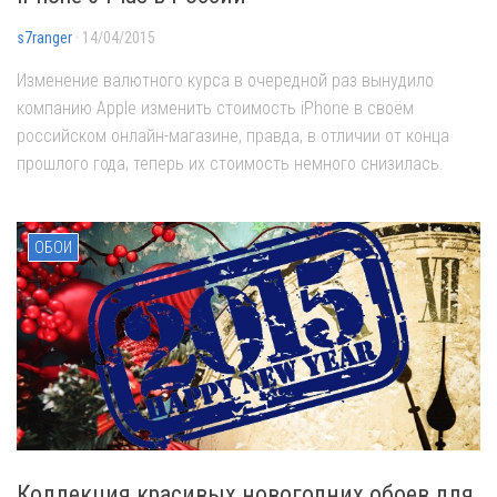
s7ranger
· 14/04/2015
Изменение валютного курса в очередной раз вынудило
компанию Apple изменить стоимость iPhone в своём
российском онлайн-магазине, правда, в отличии от конца
прошлого года, теперь их стоимость немного снизилась.
ОБОИ
Коллекция красивых новогодних обоев для