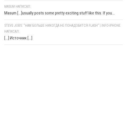
MASUM НАПИСАЛ:
Masum [...]usually posts some pretty exciting stuff like this. If you...
STEVE JOBS: “НАМ БОЛЬШЕ НИКОГДА НЕ ПОНАДОБИТСЯ FLASH” | INFO-IPHONE
НАПИСАЛ:
[…] Источник […]