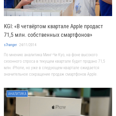
KGI: «В четвёртом квартале Apple продаст
71,5 млн. собственных смартфонов»
s7ranger
· 24/11/2014
По мнению аналитика Минг-Чи Куо, на фоне высокого
сезонного спроса в текущем квартале будет продано 71,5
млн. iPhone, но уже в следующем квартале ожидается
значительное сокращение продаж смартфонов Apple.
АНАЛИТИКА