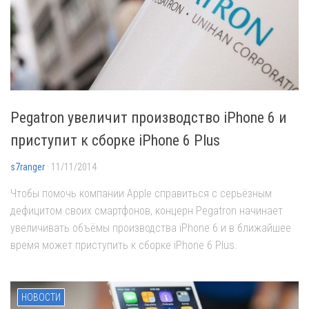
Pegatron увеличит производство iPhone 6 и
приступит к сборке iPhone 6 Plus
s7ranger
· 11/11/2014
Чтобы помочь компании Apple справиться с серьёзным
дефицитом своих смартфонов, концерн Pegatron начинает
увеличивать объёмы производства iPhone 6 и в ближайшее
время может приступить к сборке iPhone 6 Plus.
НОВОСТИ