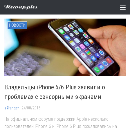
Метки:
iPhone 6 Plus
Newapples
НОВОСТИ
Владельцы iPhone 6/6 Plus заявили о
проблемах с сенсорными экранами
s7ranger
· 24/08/2016
На официальном форуме поддержки Apple несколько
пользователей iPhone 6 и iPhone 6 Plus пожаловались на