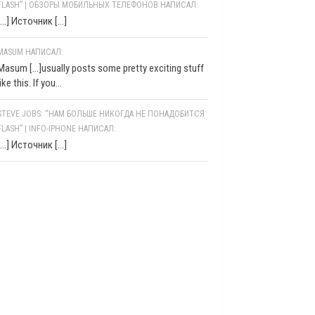
FLASH” | ОБЗОРЫ МОБИЛЬНЫХ ТЕЛЕФОНОВ НАПИСАЛ:
[…] Источник […]
MASUM НАПИСАЛ:
Masum [...]usually posts some pretty exciting stuff
like this. If you...
STEVE JOBS: “НАМ БОЛЬШЕ НИКОГДА НЕ ПОНАДОБИТСЯ
FLASH” | INFO-IPHONE НАПИСАЛ:
[…] Источник […]