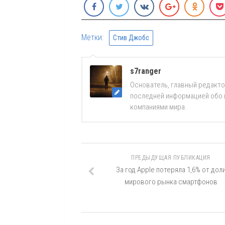
Метки:
Стив Джобс
s7ranger
Основатель, главный редакто
последней информацией обо вс
компаниями мира.
ПРЕДЫДУЩАЯ ПУБЛИКАЦИЯ
За год Apple потеряла 1,6% от дол
мирового рынка смартфонов