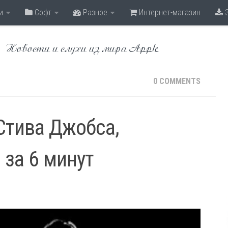
и
Софт
Разное
Интернет-магазин
З
Новости и слухи из мира Apple
0 COMMENTS
 Стива Джобса,
 за 6 минут