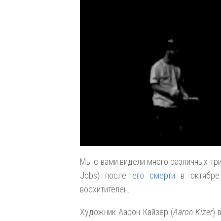
Мы с вами видели много различных тр
Jobs) после
его смерти
в октябре 
восхитителен.
Художник Аарон Кайзер (
Aaron Kizer
) 