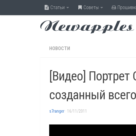
Статьи
Советы
Прошивк
Newapples
НОВОСТИ
[Видео] Портрет
созданный всего
s7ranger
· 16/11/2011