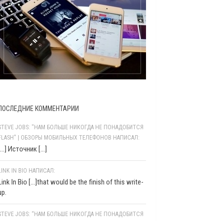
ПОСЛЕДНИЕ КОММЕНТАРИИ
STEVE JOBS: "НАМ БОЛЬШЕ НИКОГДА НЕ ПОНАДОБИТСЯ
FLASH" | ОБЗОРЫ МОБИЛЬНЫХ ТЕЛЕФОНОВ НАПИСАЛ:
[…] Источник […]
LINK IN BIO НАПИСАЛ:
Link In Bio [...]that would be the finish of this write-
up.
STEVE JOBS: “НАМ БОЛЬШЕ НИКОГДА НЕ ПОНАДОБИТСЯ