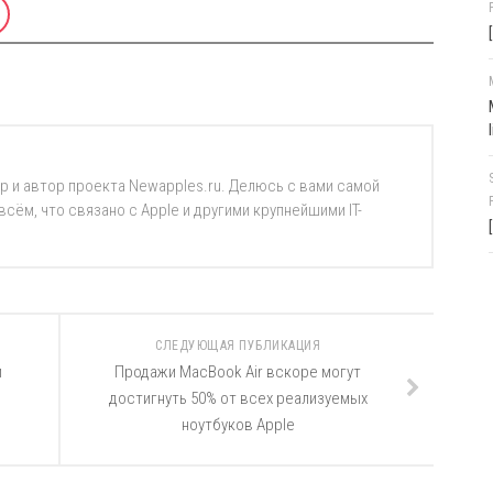
р и автор проекта Newapples.ru. Делюсь с вами самой
ём, что связано с Apple и другими крупнейшими IT-
СЛЕДУЮЩАЯ ПУБЛИКАЦИЯ
и
Продажи MacBook Air вскоре могут
достигнуть 50% от всех реализуемых
ноутбуков Apple