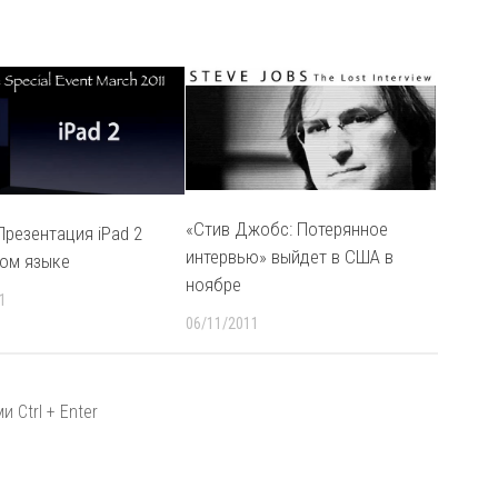
«Стив Джобс: Потерянное
Презентация iPad 2
интервью» выйдет в США в
ком языке
ноябре
1
06/11/2011
 Ctrl + Enter