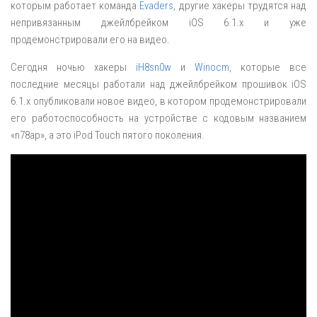
которым работает команда
Evaders
, другие хакеры трудятся над
непривязанным джейлбрейком iOS 6.1.x и уже
продемонстрировали его на видео.
Сегодня ночью хакеры
iH8sn0w
и
Winocm
, которые все
последние месяцы работали над джейлбрейком прошивок iOS
6.1.x опубликовали новое видео, в котором продемонстрировали
его работоспособность на устройстве с кодовым названием
«n78ap», а это iPod Touch пятого поколения.