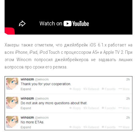
Хакеры также отметили, что джейлбрейк iOS 6.1.x работает на
всех iPhone, iPad, iPod Touch с процессором A5+ и Apple TV 2. При
этом Winocm попросил джейлбрейкеров не задавать лишних
вопросов про сроки его релиза.