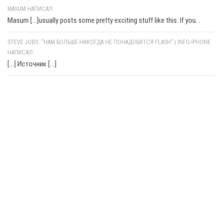
MASUM НАПИСАЛ:
Masum [...]usually posts some pretty exciting stuff like this. If you...
STEVE JOBS: “НАМ БОЛЬШЕ НИКОГДА НЕ ПОНАДОБИТСЯ FLASH” | INFO-IPHONE
НАПИСАЛ:
[…] Источник […]