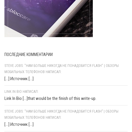
ПОСЛЕДНИЕ КОММЕНТАРИИ
STEVE JOBS: "НАМ БОЛЬШЕ НИКОГДА НЕ ПОНАДОБИТСЯ FLASH" | ОБЗОРЫ
МОБИЛЬНЫХ ТЕЛЕФОНОВ НАПИСАЛ:
[…] Источник […]
LINK IN BIO НАПИСАЛ:
Link In Bio [...]that would be the finish of this write-up.
STEVE JOBS: “НАМ БОЛЬШЕ НИКОГДА НЕ ПОНАДОБИТСЯ FLASH” | ОБЗОРЫ
МОБИЛЬНЫХ ТЕЛЕФОНОВ НАПИСАЛ:
[…] Источник […]