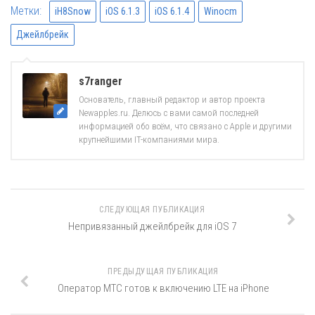
Метки:
iH8Snow
iOS 6.1.3
iOS 6.1.4
Winocm
Джейлбрейк
s7ranger
Основатель, главный редактор и автор проекта
Newapples.ru. Делюсь с вами самой последней
информацией обо всём, что связано с Apple и другими
крупнейшими IT-компаниями мира.
СЛЕДУЮЩАЯ ПУБЛИКАЦИЯ
Непривязанный джейлбрейк для iOS 7
ПРЕДЫДУЩАЯ ПУБЛИКАЦИЯ
Оператор МТС готов к включению LTE на iPhone