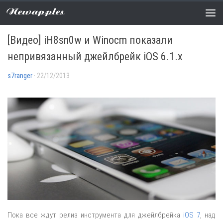
Newapples
НОВОСТИ
0 COMMENTS
[Видео] iH8sn0w и Winocm показали
непривязанный джейлбрейк iOS 6.1.x
s7ranger
· 22/12/2013
Пока все ждут релиз инструмента для джейлбрейка
iOS 7
, над