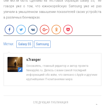
они могли быть сделаны на тестовых образцах Galaxy S5, не
говоря уже о том, что южнокорейскую Samsung уже не раз
уличали в умышленном завышении показателей своих устройств
в различных бенчмарках.
Метки:
Galaxy S5
Samsung
s7ranger
Основатель, главный редактор и автор проекта
Newapples.ru. Делюсь с вами самой последней
информацией обо всём, что связано с Apple и другими
крупнейшими IT-компаниями мира.
СЛЕДУЮЩАЯ ПУБЛИКАЦИЯ