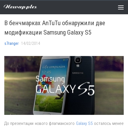
Newapples
НОВОСТИ
0 COMMENTS
В бенчмарках AnTuTu обнаружили две
модификации Samsung Galaxy S5
s7ranger
· 14/02/2014
До презентации нового флагманского
Galaxy S5
осталось менее