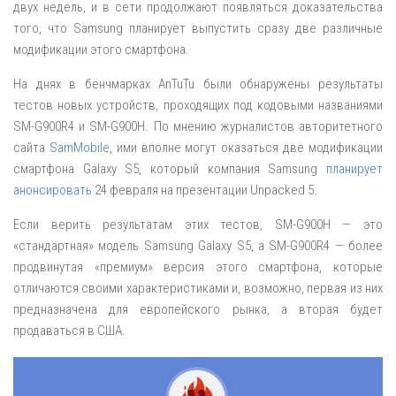
двух недель, и в сети продолжают появляться доказательства
того, что Samsung планирует выпустить сразу две различные
модификации этого смартфона.
На днях в бенчмарках AnTuTu были обнаружены результаты
тестов новых устройств, проходящих под кодовыми названиями
SM-G900R4 и SM-G900H. По мнению журналистов авторитетного
сайта
SamMobile
, ими вполне могут оказаться две модификации
смартфона Galaxy S5, который компания Samsung
планирует
анонсировать
24 февраля на презентации Unpacked 5.
Если верить результатам этих тестов, SM-G900H — это
«стандартная» модель Samsung Galaxy S5, а SM-G900R4 — более
продвинутая «премиум» версия этого смартфона, которые
отличаются своими характеристиками и, возможно, первая из них
предназначена для европейского рынка, а вторая будет
продаваться в США.