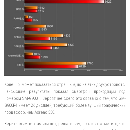
Конечно, может показаться странным, но из этих двух устройств,
наивысшие результаты показал смартфон, проходящий под
номером SM-G900H. Вероятнее всего это связано с тем, что SM-
G900R4 имеет 2K дисплей, требующий более лучший графический
процессор, чем Adreno 330.
Верить этим тестам или нет, решать вам, но стоит отметить, что