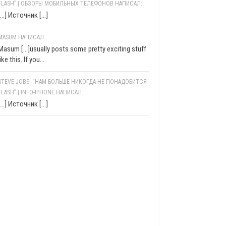
FLASH” | ОБЗОРЫ МОБИЛЬНЫХ ТЕЛЕФОНОВ НАПИСАЛ:
[…] Источник […]
MASUM НАПИСАЛ:
Masum [...]usually posts some pretty exciting stuff
like this. If you...
STEVE JOBS: “НАМ БОЛЬШЕ НИКОГДА НЕ ПОНАДОБИТСЯ
FLASH” | INFO-IPHONE НАПИСАЛ:
[…] Источник […]