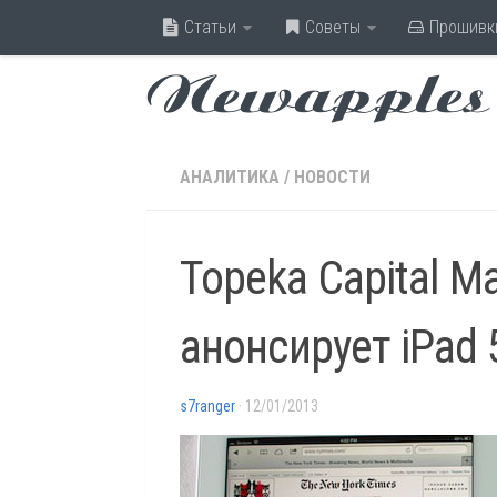
Статьи
Советы
Прошивк
Newapples
АНАЛИТИКА
/
НОВОСТИ
Topeka Capital Ma
анонсирует iPad 5
s7ranger
· 12/01/2013