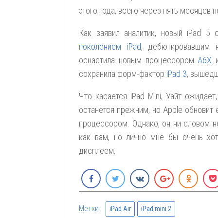
этого года, всего через пять месяцев 
Как заявил аналитик, новый iPad 5
поколением iPad
, дебютировавшим 
оснастила новым процессором
A6X
и
сохранила форм-фактор
iPad 3
, вышедш
Что касается iPad Mini, Уайт ожидает
останется прежним, но Apple обновит 
процессором. Однако, он ни словом не
как вам, но лично мне бы очень хот
дисплеем.
Метки:
iPad Air
iPad mini 2