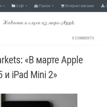
и
Софт
Разное
Интернет-магазин
З
Новости и слухи из мира Apple
0 COMMENTS
rkets: «В марте Apple
 и iPad Mini 2»