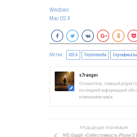
Windows
Mac OS X
Метки:
iOS 6
TinyUmbrella
Сертификаты
s7ranger
Основатель, главный редакто
последней информацией обо вс
компаниями мира.
ПРЕДЫДУЩАЯ ПУБЛИКАЦИЯ
IHS iSuppli: «Себестоимость iPhone 5 