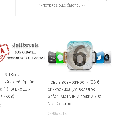
и «потрясающе быстрый»
0.9.13dev1.
нный джейлбрейк
Новые возможности iOS 6 —
ta 1 (только для
синхронизация вкладок
тчиков)
Safari, Mail VIP и режим «Do
Not Disturb»
2
04/06/2012