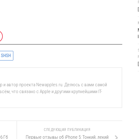
 SHSH
р и автор проекта Newapples.ru. Делюсь с вами самой
ём, что связано с Apple и другими крупнейшими IT-
СЛЕДУЮЩАЯ ПУБЛИКАЦИЯ
16 Гб
Первые отзывы об iPhone 5: Тонкий, лекий