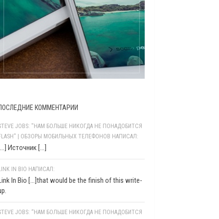
ПОСЛЕДНИЕ КОММЕНТАРИИ
STEVE JOBS: "НАМ БОЛЬШЕ НИКОГДА НЕ ПОНАДОБИТСЯ
FLASH" | ОБЗОРЫ МОБИЛЬНЫХ ТЕЛЕФОНОВ НАПИСАЛ:
[…] Источник […]
LINK IN BIO НАПИСАЛ:
Link In Bio [...]that would be the finish of this write-
up.
STEVE JOBS: “НАМ БОЛЬШЕ НИКОГДА НЕ ПОНАДОБИТСЯ