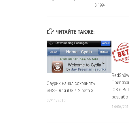
— $ 199»
ЧИТАЙТЕ ТАКЖЕ:
RedSn0w 
Привяза
Саурик начал сохранять
iOS 6 Be
SHSH для iOS 4.2 beta 3
разрабо
07/11/2010
14/06/201