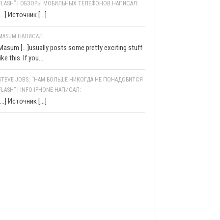
FLASH” | ОБЗОРЫ МОБИЛЬНЫХ ТЕЛЕФОНОВ НАПИСАЛ:
[…] Источник […]
MASUM НАПИСАЛ:
Masum [...]usually posts some pretty exciting stuff
like this. If you...
STEVE JOBS: “НАМ БОЛЬШЕ НИКОГДА НЕ ПОНАДОБИТСЯ
FLASH” | INFO-IPHONE НАПИСАЛ:
[…] Источник […]