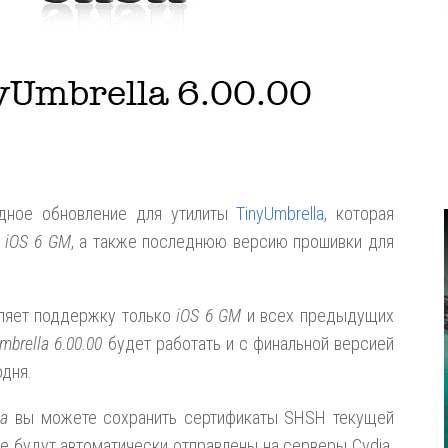
дное обновление для утилиты
TinyUmbrella
, которая
у
iOS 6 GM
, а также последнюю версию прошивки для
вляет поддержку только
iOS 6 GM
и всех предыдущих
mbrella 6.00.00
будет работать и с финальной версией
одня.
la
вы можете сохранить сертификаты SHSH текущей
е будут автоматически отправлены на серверы Cydia.