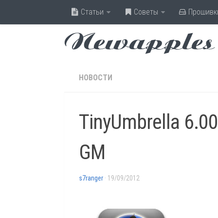
Статьи
Советы
Прошивк
Newapples
НОВОСТИ
TinyUmbrella 6.0
GM
s7ranger
· 19/09/2012