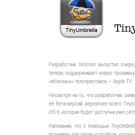
Разработчик
Notcom
выпустил очере
теперь поддерживает новую прошивк
«яблочных» телеприставок — Apple TV.
Несмотря на то, что разработчик зая
её бета-версий, вероятнее всего
TinyU
iOS 6
, которая будет доступна уже сег
Напомним, что с помощью
TinyUmbrel
прошивки для своих устройств, которы