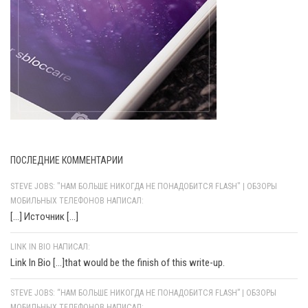
ПОСЛЕДНИЕ КОММЕНТАРИИ
STEVE JOBS: "НАМ БОЛЬШЕ НИКОГДА НЕ ПОНАДОБИТСЯ FLASH" | ОБЗОРЫ
МОБИЛЬНЫХ ТЕЛЕФОНОВ НАПИСАЛ:
[…] Источник […]
LINK IN BIO НАПИСАЛ:
Link In Bio [...]that would be the finish of this write-up.
STEVE JOBS: “НАМ БОЛЬШЕ НИКОГДА НЕ ПОНАДОБИТСЯ FLASH” | ОБЗОРЫ
МОБИЛЬНЫХ ТЕЛЕФОНОВ НАПИСАЛ: