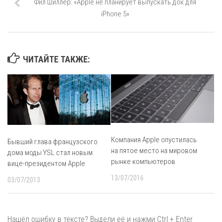
Фил Шиллер: «Apple не планирует выпускать док для
iPhone 5»
ЧИТАЙТЕ ТАКЖЕ:
Компания Apple опустилась
Бывший глава французского
на пятое место на мировом
дома моды YSL стал новым
рынке компьютеров
вице-президентом Apple
13/07/2016
03/07/2013
Нашёл ошибку в тексте? Выдели её и нажми Ctrl + Enter