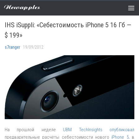
Newapples
АНАЛИТИКА
/
НОВОСТИ
0 COMMENTS
IHS iSuppli: «Себестоимость iPhone 5 16 Гб —
$ 199»
s7ranger
· 19/09/2012
На прошлой неделе
UBM TechInsights опубликовал
предварительные расчёты себестоимости нового
iPhone 5
, в