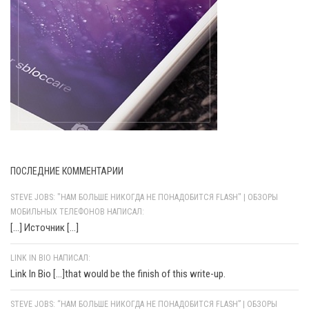
ПОСЛЕДНИЕ КОММЕНТАРИИ
STEVE JOBS: "НАМ БОЛЬШЕ НИКОГДА НЕ ПОНАДОБИТСЯ FLASH" | ОБЗОРЫ
МОБИЛЬНЫХ ТЕЛЕФОНОВ НАПИСАЛ:
[…] Источник […]
LINK IN BIO НАПИСАЛ:
Link In Bio [...]that would be the finish of this write-up.
STEVE JOBS: “НАМ БОЛЬШЕ НИКОГДА НЕ ПОНАДОБИТСЯ FLASH” | ОБЗОРЫ