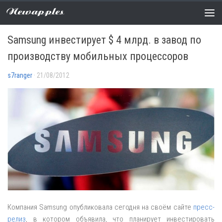
Newapples
НОВОСТИ
0 COMMENTS
Samsung инвестирует $ 4 млрд. в завод по
производству мобильных процессоров
s7ranger
· 21/08/2012
Компания Samsung опубликовала сегодня на своём сайте
пресс-
релиз
, в котором объявила, что планирует инвестировать