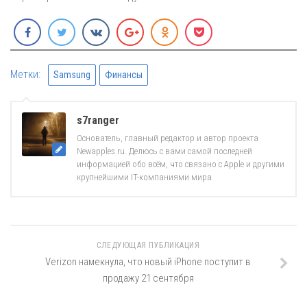
Метки:
Samsung
Финансы
s7ranger
Основатель, главный редактор и автор проекта
Newapples.ru. Делюсь с вами самой последней
информацией обо всём, что связано с Apple и другими
крупнейшими IT-компаниями мира.
СЛЕДУЮЩАЯ ПУБЛИКАЦИЯ
Verizon намекнула, что новый iPhone поступит в
продажу 21 сентября