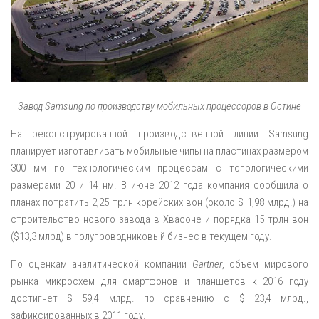
Завод Samsung по производству мобильных процессоров в Остине
На реконструированной производственной линии Samsung
планирует изготавливать мобильные чипы на пластинах размером
300 мм по технологическим процессам с топологическими
размерами 20 и 14 нм. В июне 2012 года компания сообщила о
планах потратить 2,25 трлн корейских вон (около $ 1,98 млрд.) на
строительство нового завода в Хвасоне и порядка 15 трлн вон
($13,3 млрд) в полупроводниковый бизнес в текущем году.
По оценкам аналитической компании
Gartner
, объем мирового
рынка микросхем для смартфонов и планшетов к 2016 году
достигнет $ 59,4 млрд. по сравнению с $ 23,4 млрд.,
зафиксированных в 2011 году.