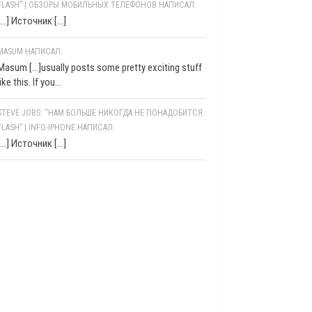
FLASH” | ОБЗОРЫ МОБИЛЬНЫХ ТЕЛЕФОНОВ НАПИСАЛ:
[…] Источник […]
MASUM НАПИСАЛ:
Masum [...]usually posts some pretty exciting stuff
like this. If you...
STEVE JOBS: “НАМ БОЛЬШЕ НИКОГДА НЕ ПОНАДОБИТСЯ
FLASH” | INFO-IPHONE НАПИСАЛ:
[…] Источник […]