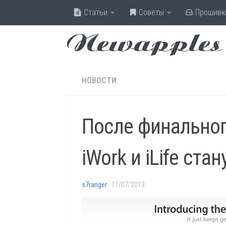
Статьи
Советы
Прошивк
Newapples
НОВОСТИ
После финальног
iWork и iLife ст
s7ranger
· 11/07/2013