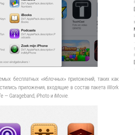
емых бесплатных «яблочных» приложений, таких как
естились приложения, входящие в состав пакета iWork
fe — Garageband, iPhoto и iMovie.