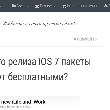
и
Софт
Разное
Интернет-магазин
З
Новости и слухи из мира Apple
0 COMMENTS
о релиза iOS 7 пакеты
анут бесплатными?