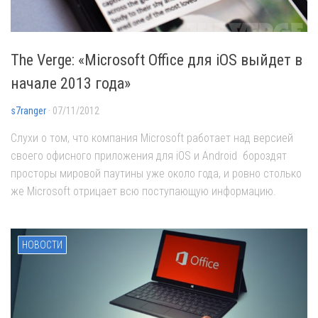
The Verge: «Microsoft Office для iOS выйдет в
начале 2013 года»
s7ranger
· 07/11/2012
Слухи о том, что компания Microsoft работает над версией
своего офисного приложения для iOS и Android бороздят
просторы мировой паутины уже около года, и ровно столько
же Microsoft отрицает всю поступающую информацию.
НОВОСТИ