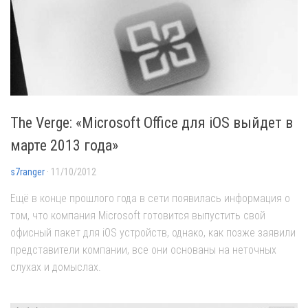
The Verge: «Microsoft Office для iOS выйдет в
марте 2013 года»
s7ranger
· 11/10/2012
Ещё в конце прошлого года в сети появилась информация о
том, что компания Microsoft готовится выпустить свой
офисный пакет для iOS устройств, однако, как позже заявили
представители компании, все они основаны на неточных
слухах и домыслах.