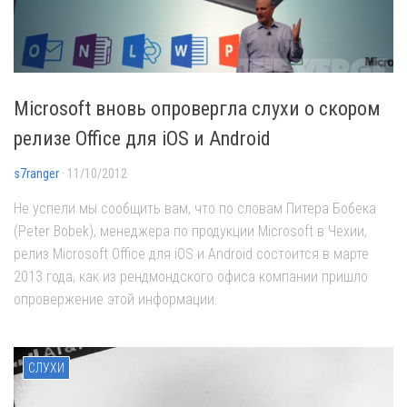
Microsoft вновь опровергла слухи о скором
релизе Office для iOS и Android
s7ranger
· 11/10/2012
Не успели мы сообщить вам, что по словам Питера Бобека
(Peter Bobek), менеджера по продукции Microsoft в Чехии,
релиз Microsoft Office для iOS и Android состоится в марте
2013 года, как из рендмондского офиса компании пришло
опровержение этой информации.
СЛУХИ