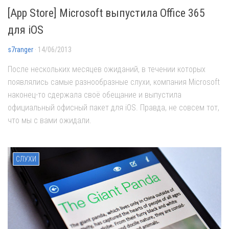
[App Store] Microsoft выпустила Office 365
для iOS
s7ranger
· 14/06/2013
После нескольких месяцев ожиданий, в течении которых
появлялись самые разнообразные слухи, компания Microsoft
наконец-то сдержала своё обещание и выпустила
официальный офисный пакет для iOS. Правда, не совсем тот,
что мы с вами ожидали.
СЛУХИ