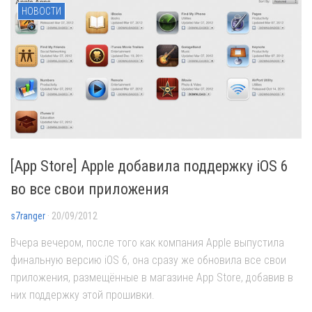
НОВОСТИ
[App Store] Apple добавила поддержку iOS 6
во все свои приложения
s7ranger
· 20/09/2012
Вчера вечером, после того как компания Apple выпустила
финальную версию iOS 6, она сразу же обновила все свои
приложения, размещённые в магазине App Store, добавив в
них поддержку этой прошивки.