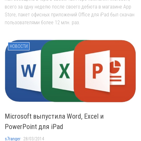
всего за одну неделю после своего дебюта в магазине App
Store, пакет офисных приложений Office для iPad был скачан
пользователями более 12 млн. раз.
НОВОСТИ
Microsoft выпустила Word, Excel и
PowerPoint для iPad
s7ranger
· 28/03/2014