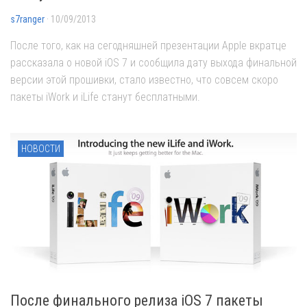
s7ranger
· 10/09/2013
После того, как на сегодняшней презентации Apple вкратце
рассказала о новой iOS 7 и сообщила дату выхода финальной
версии этой прошивки, стало известно, что совсем скоро
пакеты iWork и iLife станут бесплатными.
НОВОСТИ
После финального релиза iOS 7 пакеты