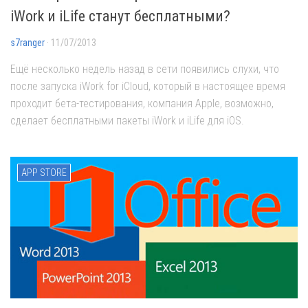
iWork и iLife станут бесплатными?
s7ranger
· 11/07/2013
Ещё несколько недель назад в сети появились слухи, что
после запуска iWork for iCloud, который в настоящее время
проходит бета-тестирования, компания Apple, возможно,
сделает бесплатными пакеты iWork и iLife для iOS.
APP STORE