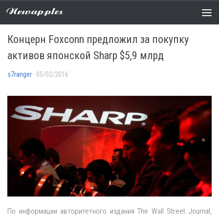
Newapples
НОВОСТИ
0 COMMENTS
Концерн Foxconn предложил за покупку
активов японской Sharp $5,9 млрд
s7ranger
· 05/02/2016
По информации авторитетного издания The Wall Street Journal,