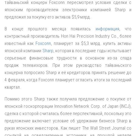
тайваньский концерн Foxconn пересмотрел условия сделки с
японским производителем электроники компанией Sharp и
предложил за покупку его активов $5,9 млрд.
В конце прошлого месяца появилась
информация
, что
контрактный производитель Hon Hai Precision Industry Co., более
известный как
Foxconn
, планирует за $5,3 млрд. купить активы
японской компании
Sharp
, которая в последние годы испытывает
серьезные финансовые трудности в основном из-за спада
продаж телевизоров. При этом руководство тайваньского
концерна попросило Sharp и её кредиторов принять решение до
4 февраля, когда Foxconn планирует огласить итоги за последний
квартал.
Помимо этого Sharp также получила предложение о покупке от
японской госкорпорации Innovation Network Corp. of Japan (INCJ),
сделка с которой считалась более перспективной, поскольку это
предложение включает условие об удержании бизнеса Sharp в
руках японских инвесторов. Как пишет The Wall Street Journal со
ссылкой на осведомленные источники, на прошлой неделе