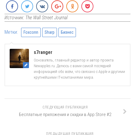
Источник: The Wall Street Journal
Метки:
Foxconn
Sharp
Бизнес
s7ranger
Основатель, главный редактор и автор проекта
Newapples.ru. Делюсь с вами самой последней
информацией обо всём, что связано с Apple и другими
крупнейшими IT-компаниями мира.
СЛЕДУЮЩАЯ ПУБЛИКАЦИЯ
Бесплатные приложения и скидки в App Store #2
ПРЕДЫДУЩАЯ ПУБЛИКАЦИЯ