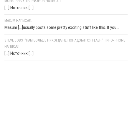
МОБИЛЬНЫХ ТЕЛЕФОНОВ НАПИСАЛ:
[…] Источник […]
MASUM НАПИСАЛ:
Masum [...]usually posts some pretty exciting stuff like this. If you...
STEVE JOBS: “НАМ БОЛЬШЕ НИКОГДА НЕ ПОНАДОБИТСЯ FLASH” | INFO-IPHONE
НАПИСАЛ:
[…] Источник […]