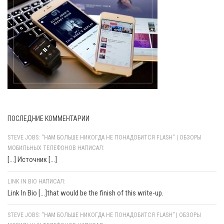
ПОСЛЕДНИЕ КОММЕНТАРИИ
STEVE JOBS: "НАМ БОЛЬШЕ НИКОГДА НЕ ПОНАДОБИТСЯ FLASH" | ОБЗОРЫ
МОБИЛЬНЫХ ТЕЛЕФОНОВ НАПИСАЛ:
[…] Источник […]
LINK IN BIO НАПИСАЛ:
Link In Bio [...]that would be the finish of this write-up.
STEVE JOBS: “НАМ БОЛЬШЕ НИКОГДА НЕ ПОНАДОБИТСЯ FLASH” | ОБЗОРЫ