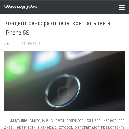
Newapples
НОВОСТИ
0 COMMENTS
Концепт сенсора отпечатков пальцев в
iPhone 5S
s7ranger
· 09/09/2013
В минувшие выходные в сети появился концепт известного
дизайнера Мартина Хайека, в котором он попытался представить