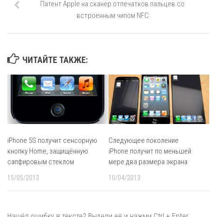
Патент Apple на сканер отпечатков пальцев со
встроенным чипом NFC
ЧИТАЙТЕ ТАКЖЕ:
iPhone 5S получит сенсорную
Следующее поколение
кнопку Home, защищённую
iPhone получит по меньшей
сапфировым стеклом
мере два размера экрана
15/05/2013
10/04/2013
Нашёл ошибку в тексте? Выдели её и нажми Ctrl + Enter