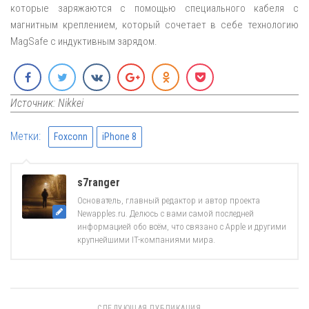
которые заряжаются с помощью специального кабеля с
магнитным креплением, который сочетает в себе технологию
MagSafe с индуктивным зарядом.
Источник: Nikkei
Метки:
Foxconn
iPhone 8
s7ranger
Основатель, главный редактор и автор проекта
Newapples.ru. Делюсь с вами самой последней
информацией обо всём, что связано с Apple и другими
крупнейшими IT-компаниями мира.
СЛЕДУЮЩАЯ ПУБЛИКАЦИЯ