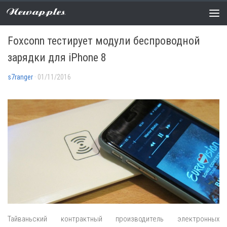
Newapples
НОВОСТИ
0 COMMENTS
Foxconn тестирует модули беспроводной
зарядки для iPhone 8
s7ranger
· 01/11/2016
Тайваньский контрактный производитель электронных