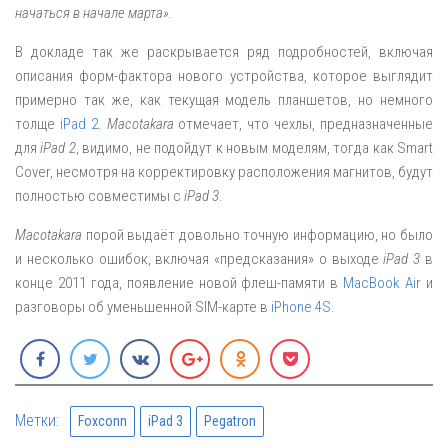
начаться в начале марта».
В докладе так же раскрывается ряд подробностей, включая
описания форм-фактора нового устройства, которое выглядит
примерно так же, как текущая модель планшетов, но немного
толще
iPad 2
.
Macotakara
отмечает, что чехлы, предназначенные
для
iPad 2
, видимо, не подойдут к новым моделям, тогда как Smart
Cover, несмотря на корректировку расположения магнитов, будут
полностью совместимы с
iPad 3
.
Macotakara
порой выдаёт довольно точную информацию, но было
и несколько ошибок, включая «предсказания» о выходе
iPad 3
в
конце 2011 года, появление новой флеш-памяти в
MacBook Air
и
разговоры об уменьшенной SIM-карте в
iPhone 4S
.
Метки:
Foxconn
iPad 3
Pegatron