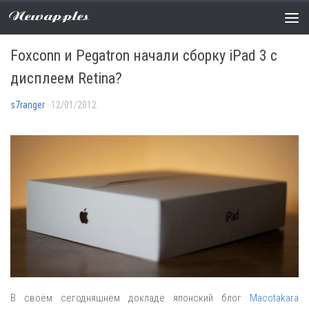
Newapples
СЛУХИ
0 COMMENTS
Foxconn и Pegatron начали сборку iPad 3 с
дисплеем Retina?
s7ranger
· 12/01/2012
В своём сегодняшнем докладе японский блог
Macotakara