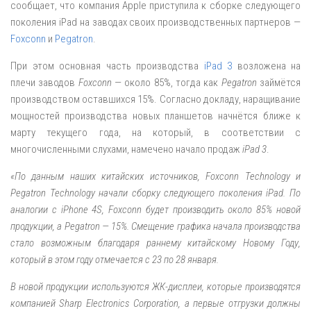
сообщает, что компания Apple приступила к сборке следующего
поколения iPad на заводах своих производственных партнеров —
Foxconn
и
Pegatron
.
При этом основная часть производства
iPad 3
возложена на
плечи заводов
Foxconn
— около 85%, тогда как
Pegatron
займётся
производством оставшихся 15%. Согласно докладу, наращивание
мощностей производства новых планшетов начнётся ближе к
марту текущего года, на который, в соответствии с
многочисленными слухами, намечено начало продаж
iPad 3
.
«По данным наших китайских источников, Foxconn Technology и
Pegatron Technology начали сборку следующего поколения iPad. По
аналогии с iPhone 4S, Foxconn будет производить около 85% новой
продукции, а Pegatron — 15%. Смещение графика начала производства
стало возможным благодаря раннему китайскому Новому Году,
который в этом году отмечается с 23 по 28 января.
В новой продукции используются ЖК-дисплеи, которые производятся
компанией Sharp Electronics Corporation, а первые отгрузки должны