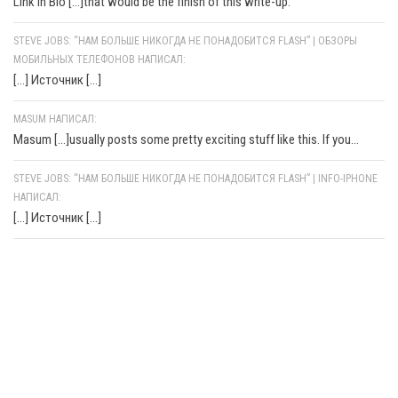
Link In Bio [...]that would be the finish of this write-up.
STEVE JOBS: “НАМ БОЛЬШЕ НИКОГДА НЕ ПОНАДОБИТСЯ FLASH” | ОБЗОРЫ
МОБИЛЬНЫХ ТЕЛЕФОНОВ НАПИСАЛ:
[…] Источник […]
MASUM НАПИСАЛ:
Masum [...]usually posts some pretty exciting stuff like this. If you...
STEVE JOBS: “НАМ БОЛЬШЕ НИКОГДА НЕ ПОНАДОБИТСЯ FLASH” | INFO-IPHONE
НАПИСАЛ:
[…] Источник […]