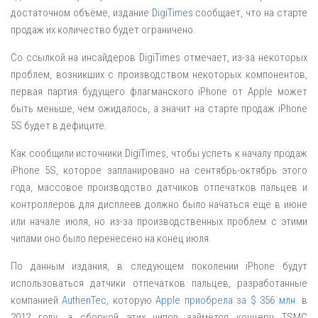
достаточном объёме, издание
DigiTimes
сообщает, что на старте
продаж их количество будет ограничено.
Со ссылкой на инсайдеров DigiTimes отмечает, из-за некоторых
проблем, возникших с производством некоторых компонентов,
первая партия будущего флагманского iPhone от Apple может
быть меньше, чем ожидалось, а значит на старте продаж iPhone
5S будет в дефиците.
Как сообщили источники DigiTimes, чтобы успеть к началу продаж
iPhone 5S, которое запланировано на сентябрь-октябрь этого
года, массовое производство датчиков отпечатков пальцев и
контроллеров для дисплеев должно было начаться ещё в июне
или начале июля, но из-за производственных проблем с этими
чипами оно было перенесено на конец июля.
По данным издания, в следующем поколении iPhone будут
использоваться датчики отпечатков пальцев, разработанные
компанией
AuthenTec
, которую
Apple приобрела за $ 356 млн.
в
2012 году, а сборкой этих чипов займётся концерн TSMC