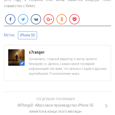
совместно с Xintec.
Метки:
iPhone 5S
s7ranger
Основатель, главный редактор и автор проекта
Newapples.ru. Делюсь с вами самой последней
информацией обо всём, что связано с Apple и другими
крупнейшими IT-компаниями мира.
СЛЕДУЮЩАЯ ПУБЛИКАЦИЯ
AllThingsD: «Массовое производство iPhone 5S
начнётся в конце этого месяца»