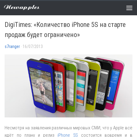
Newapples
НОВОСТИ
2 COMMENTS
DigiTimes: «Количество iPhone 5S на старте
продаж будет ограничено»
s7ranger
· 16/07/2013
Несмотря на заявления различных мировых СМИ, что у Apple всё
идёт по плану и релиз
iPhone 5S
состоится вовремя и в