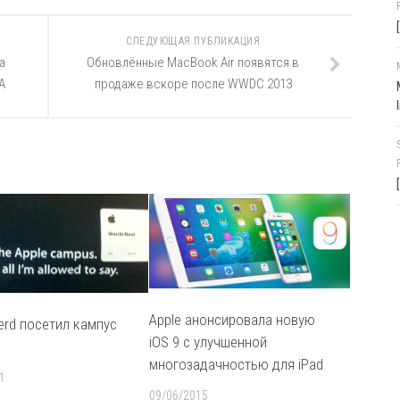
СЛЕДУЮЩАЯ ПУБЛИКАЦИЯ
а
Обновлённые MacBook Air появятся в
А
продаже вскоре после WWDC 2013
Apple анонсировала новую
erd посетил кампус
iOS 9 с улучшенной
многозадачностью для iPad
1
09/06/2015