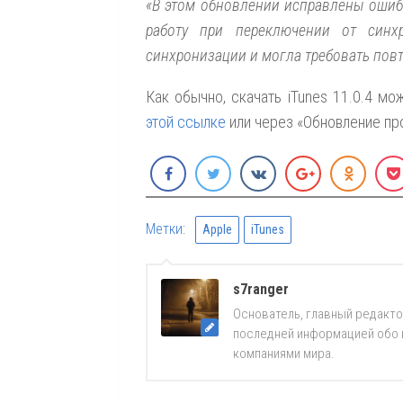
«В этом обновлении исправлены ошибк
работу при переключении от синх
синхронизации и могла требовать повто
Как обычно, скачать iTunes 11.0.4 м
этой ссылке
или через «Обновление пр
Метки:
Apple
iTunes
s7ranger
Основатель, главный редакто
последней информацией обо вс
компаниями мира.