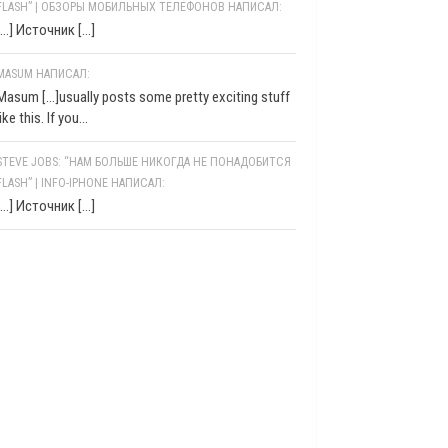
FLASH” | ОБЗОРЫ МОБИЛЬНЫХ ТЕЛЕФОНОВ НАПИСАЛ:
[…] Источник […]
MASUM НАПИСАЛ:
Masum [...]usually posts some pretty exciting stuff
like this. If you...
STEVE JOBS: “НАМ БОЛЬШЕ НИКОГДА НЕ ПОНАДОБИТСЯ
FLASH” | INFO-IPHONE НАПИСАЛ:
[…] Источник […]