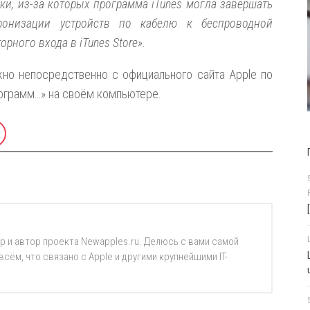
и, из-за которых программа iTunes могла завершать
ронизации устройств по кабелю к беспроводной
рного входа в iTunes Store».
ожно непосредственно с официального сайта Apple по
ограмм…» на своём компьютере.
р и автор проекта Newapples.ru. Делюсь с вами самой
ём, что связано с Apple и другими крупнейшими IT-