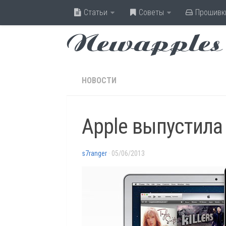
Статьи
Советы
Прошивк
Newapples
НОВОСТИ
Apple выпустила 
s7ranger
· 05/06/2013