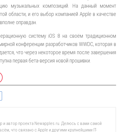
ацию музыкальных композиций. На данный момент
той области, и его выбор компанией Apple в качестве
 вполне оправдан.
перационную систему iOS 8 на своём традиционном
мирной конференции разработчиков WWDC, которая в
дается, что через некоторое время после завершения
упна первая бета-версия новой прошивки.
р и автор проекта Newapples.ru. Делюсь с вами самой
ём, что связано с Apple и другими крупнейшими IT-