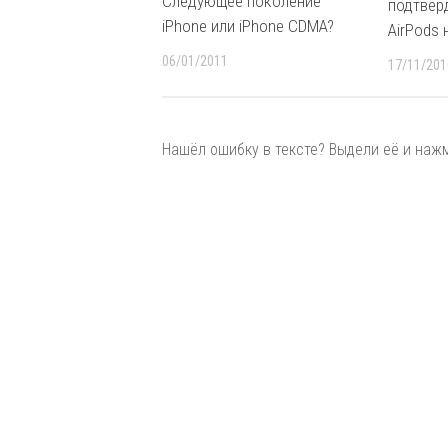
Следующее поколение
подтвер
iPhone или iPhone CDMA?
AirPods 
06/01/2011
17/11/201
Нашёл ошибку в тексте? Выдели её и нажми