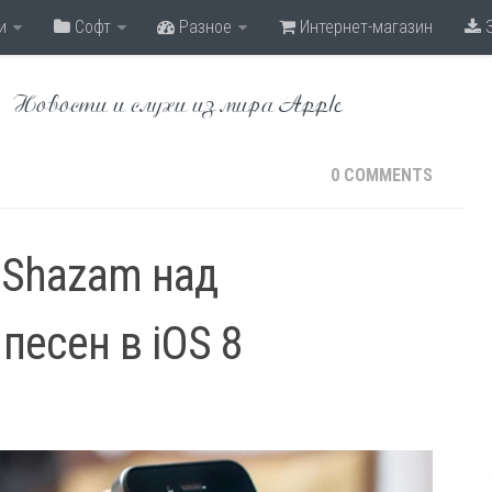
и
Софт
Разное
Интернет-магазин
З
Новости и слухи из мира Apple
0 COMMENTS
с Shazam над
песен в iOS 8