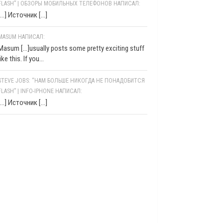
FLASH” | ОБЗОРЫ МОБИЛЬНЫХ ТЕЛЕФОНОВ НАПИСАЛ:
[…] Источник […]
MASUM НАПИСАЛ:
Masum [...]usually posts some pretty exciting stuff
like this. If you...
STEVE JOBS: “НАМ БОЛЬШЕ НИКОГДА НЕ ПОНАДОБИТСЯ
FLASH” | INFO-IPHONE НАПИСАЛ:
[…] Источник […]