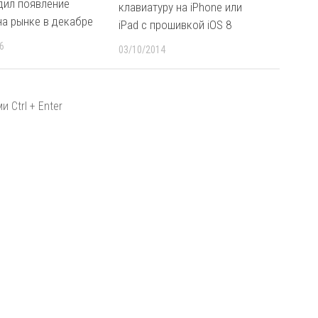
дил появление
клавиатуру на iPhone или
на рынке в декабре
iPad с прошивкой iOS 8
6
03/10/2014
 Ctrl + Enter