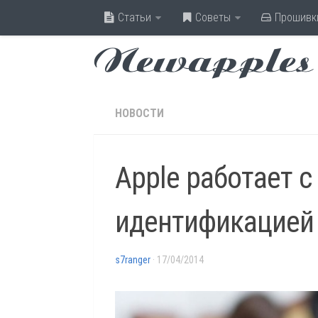
Статьи
Советы
Прошивк
Newapples
НОВОСТИ
Apple работает 
идентификацией 
s7ranger
· 17/04/2014