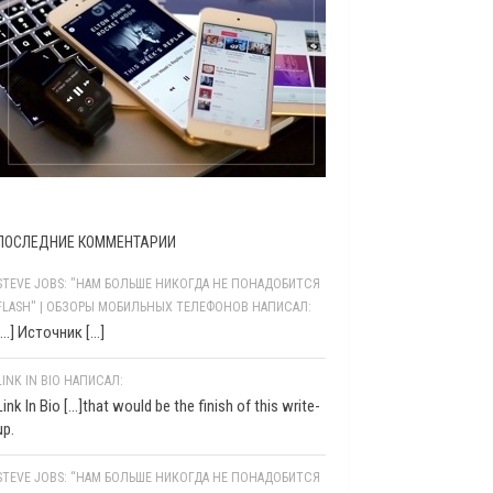
ПОСЛЕДНИЕ КОММЕНТАРИИ
STEVE JOBS: "НАМ БОЛЬШЕ НИКОГДА НЕ ПОНАДОБИТСЯ
FLASH" | ОБЗОРЫ МОБИЛЬНЫХ ТЕЛЕФОНОВ НАПИСАЛ:
[…] Источник […]
LINK IN BIO НАПИСАЛ:
Link In Bio [...]that would be the finish of this write-
up.
STEVE JOBS: “НАМ БОЛЬШЕ НИКОГДА НЕ ПОНАДОБИТСЯ