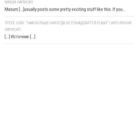
MASUM НАПИСАЛ:
Masum [...]usually posts some pretty exciting stuff like this. If you...
STEVE JOBS: “НАМ БОЛЬШЕ НИКОГДА НЕ ПОНАДОБИТСЯ FLASH” | INFO-IPHONE
НАПИСАЛ:
[…] Источник […]