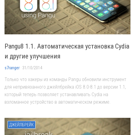
Pangu8 1.1. Автоматическая установка Cydia
и другие улучшения
s7ranger
· 31/10/2014
Только что хакеры из команды Pangu обновили инструмент
для непривязанного джейлбрейка iOS 8.0-8.1 до версии 1.1,
который теперь позволяет устанавливать Cydia на
взломанное устройство в автоматическом режиме.
ДЖЕЙЛБРЕЙК