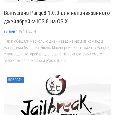
Выпущена Pangu8 1.0.0 для непривязанного
джейлбрейка iOS 8 на OS X
s7ranger
· 09/11/2014
Как и обещали несколько дней назад хакеры из команды
Pangu, ими была выпущена Mac-версия инструмента Pangu8,
с помощью которой владельцы этих компьютеров смогут
взломать свои iPhone и iPad с iOS 8.
НОВОСТИ