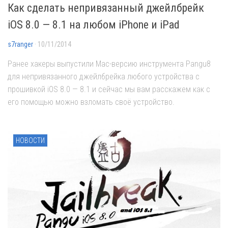
Как сделать непривязанный джейлбрейк
iOS 8.0 — 8.1 на любом iPhone и iPad
s7ranger
· 10/11/2014
Ранее хакеры выпустили Mac-версию инструмента Pangu8
для непривязанного джейлбрейка любого устройства с
прошивкой iOS 8.0 — 8.1 и сейчас мы вам расскажем как с
его помощью можно взломать своё устройство.
НОВОСТИ