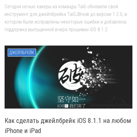
Сегодня ночью хакеры из команды TaiG обновили свой
инструмент для джейлбрейка TaiGJBreak до версии 1.2.0, в
котором были исправлены некоторые ошибки и добавлена
поддержка выпущенной вчера прошивки iOS 8.1.2.
ДЖЕЙЛБРЕЙК
Как сделать джейлбрейк iOS 8.1.1 на любом
iPhone и iPad