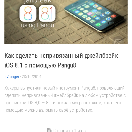
Как сделать непривязанный джейлбрейк
iOS 8.1 с помощью Pangu8
s7ranger
· 23/10/2014
Хакеры выпустили новый инструмент Pangu8, позволяющий
сделать непривязанный джейлбрейк на любом устройстве с
прошивкой iOS 8,0 — 8.1 и сейчас мы расскажем, как с его
помощью можно взломать своё устройство.
Страница 1 из 5