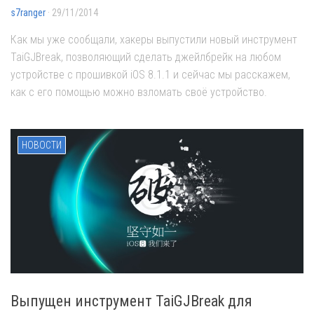
s7ranger
· 29/11/2014
Как мы уже сообщали, хакеры выпустили новый инструмент
TaiGJBreak, позволяющий сделать джейлбрейк на любом
устройстве с прошивкой iOS 8.1.1 и сейчас мы расскажем,
как с его помощью можно взломать своё устройство.
НОВОСТИ
Выпущен инструмент TaiGJBreak для