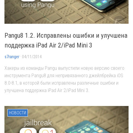
Pangu8 1.2. Исправлены ошибки и улучшена
поддержка iPad Air 2/iPad Mini 3
s7ranger
· 04/11/2014
Хакеры из команды Pangu выпустили новую версию своего
инструмента Pangu8 для непривязанного джейлбрейка iOS
8.0-8.1, в которой были исправлены различные ошибки и
улучшена поддержка iPad Air 2/iPad Mini 3.
НОВОСТИ