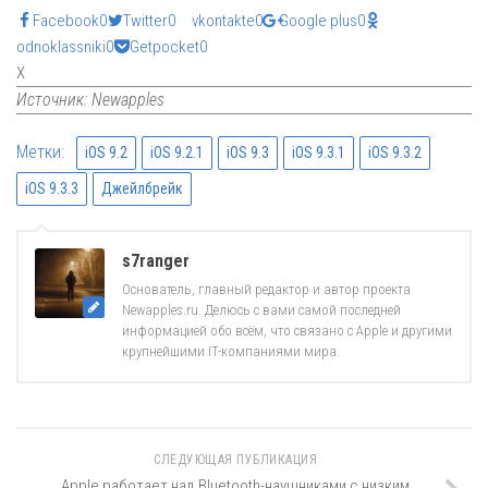
Facebook
0
Twitter
0
vkontakte
0
Google plus
0
odnoklassniki
0
Getpocket
0
X
Источник: Newapples
Метки:
iOS 9.2
iOS 9.2.1
iOS 9.3
iOS 9.3.1
iOS 9.3.2
iOS 9.3.3
Джейлбрейк
s7ranger
Основатель, главный редактор и автор проекта
Newapples.ru. Делюсь с вами самой последней
информацией обо всём, что связано с Apple и другими
крупнейшими IT-компаниями мира.
СЛЕДУЮЩАЯ ПУБЛИКАЦИЯ
Apple работает над Bluetooth-наушниками с низким