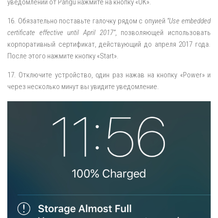
уведомлений от Pangu нажмите на кнопку «OK».
16. Обязательно поставьте галочку рядом с опуией
“Use embedded
certificate effective until April 2017”
, позволяющей использовать
корпоративный сертификат, действующий до апреля 2017 года.
После этого нажмите кнопку «Start».
17. Отключите устройство, один раз нажав на кнопку «Power» и
через несколько минут вы увидите уведомление.