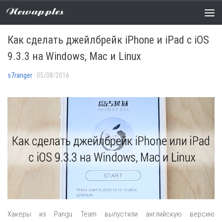
Newapples
ДЖЕЙЛБРЕЙК
0 COMMENTS
Как сделать джейлбрейк iPhone и iPad с iOS
9.3.3 на Windows, Mac и Linux
s7ranger
· 05/08/2016
Хакеры из Pangu Team выпустили английскую версию