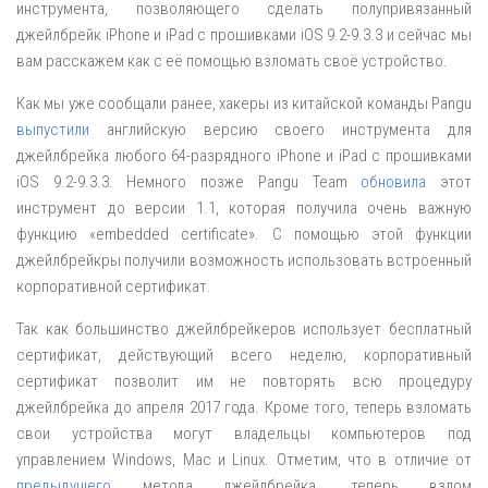
инструмента, позволяющего сделать полупривязанный
джейлбрейк iPhone и iPad с прошивками iOS 9.2-9.3.3 и сейчас мы
вам расскажем как с её помощью взломать своё устройство.
Как мы уже сообщали ранее, хакеры из китайской команды Pangu
выпустили
английскую версию своего инструмента для
джейлбрейка любого 64-разрядного iPhone и iPad с прошивками
iOS 9.2-9.3.3. Немного позже Pangu Team
обновила
этот
инструмент до версии 1.1, которая получила очень важную
функцию «embedded certificate». С помощью этой функции
джейлбрейкры получили возможность использовать встроенный
корпоративной сертификат.
Так как большинство джейлбрейкеров использует бесплатный
сертификат, действующий всего неделю, корпоративный
сертификат позволит им не повторять всю процедуру
джейлбрейка до апреля 2017 года. Кроме того, теперь взломать
свои устройства могут владельцы компьютеров под
управлением Windows, Mac и Linux. Отметим, что в отличие от
предыдущего
метода джейлбрейка, теперь взлом