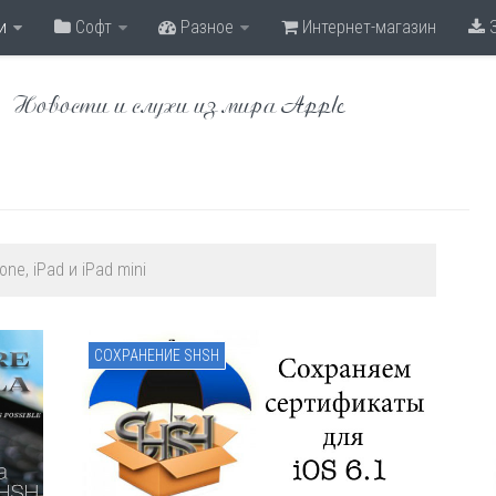
и
Софт
Разное
Интернет-магазин
З
Новости и слухи из мира Apple
e, iPad и iPad mini
СОХРАНЕНИЕ SHSH