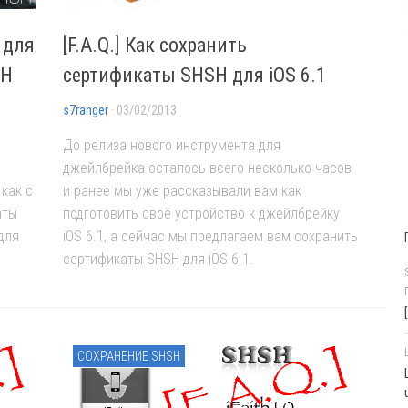
 для
[F.A.Q.] Как сохранить
SH
сертификаты SHSH для iOS 6.1
s7ranger
· 03/02/2013
До релиза нового инструмента для
джейлбрейка осталось всего несколько часов
 как с
и ранее мы уже рассказывали вам как
аты
подготовить своё устройство к джейлбрейку
для
iOS 6.1, а сейчас мы предлагаем вам сохранить
сертификаты SHSH для iOS 6.1.
СОХРАНЕНИЕ SHSH