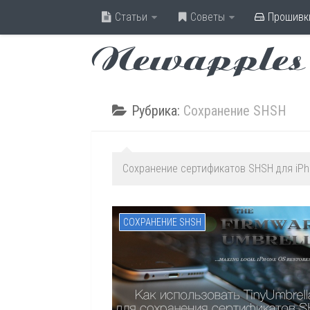
Статьи
Советы
Прошивк
Newapples
Рубрика:
Сохранение SHSH
Сохранение сертификатов SHSH для iPhon
СОХРАНЕНИЕ SHSH