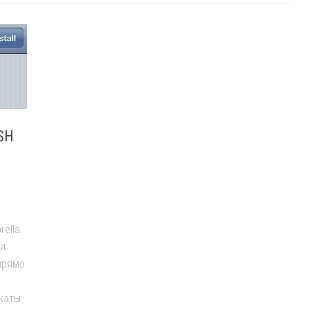
HSH
ella.
 и
прямо
каты