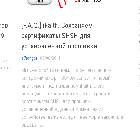
тов
[F.A.Q.] iFaith. Сохраняем
.9
сертификаты SHSH для
установленной прошивки
s7ranger
· 03/06/2011
нной
, что
Мы уже сообщали вам, что сегодня ночью
канадский хакер iH8Sn0w выпустил новый
инструмент под названием iFaith. С его
е
помощью пользователи смогут сохранить
сертификаты SHSH для прошивки,
установленной в данный момент на их
устройстве, даже если для неё Apple закончила
выдавать...