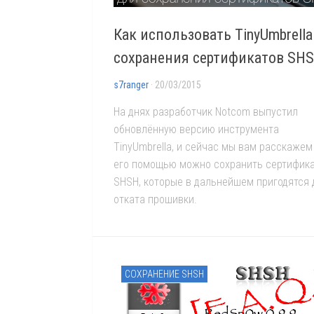
Как использовать TinyUmbrella
сохранения сертификатов SH
s7ranger
· 20/03/2015
На днях разработчик Notcom выпустил
обновлённую версию инструмента
TinyUmbrella, и сейчас мы вам расскажем
его помощью можно сохранить сертифик
SHSH, которые в дальнейшем пригодятся 
отката прошивки.
СОХРАНЕНИЕ SHSH