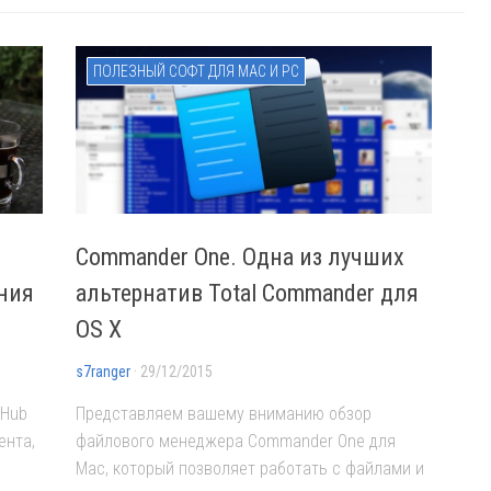
ПОЛЕЗНЫЙ СОФТ ДЛЯ MAC И PC
Commander One. Одна из лучших
ения
альтернатив Total Commander для
OS X
s7ranger
· 29/12/2015
iHub
Представляем вашему вниманию обзор
ента,
файлового менеджера Commander One для
Мас, который позволяет работать с файлами и