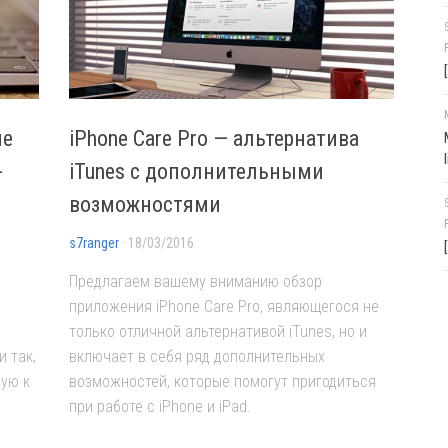
ие
iPhone Care Pro — альтернатива
-
iTunes с дополнительными
возможностями
s7ranger
· 18/03/2016
Предлагаем вашему вниманию обзор
приложения iPhone Care Pro, являющегося не
только отличной альтернативой iTunes, но и
 так,
включает в себя ряд дополнительных
ую к
возможностей, которые помогут пригодиться
при работе с iPhone и iPad.