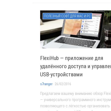
ПОЛЕЗНЫЙ СОФТ ДЛЯ MAC И PC
FlexiHub — приложение для
удалённого доступа и управл
USB-устройствами
s7ranger
· 26/02/2016
Предлагаем вашему вниманию обзор Flex
— универсального программного инструм
позволяющего с лёгкостью организовать