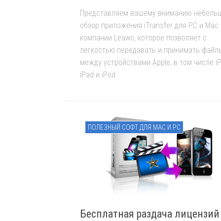
Представляем вашему вниманию неболь
обзор приложения iTransfer для PC и Mac 
компании Leawo, которое позволяет с
легкостью передавать и принимать файл
между устройствами Apple, в том числе i
iPad и iPod.
ПОЛЕЗНЫЙ СОФТ ДЛЯ MAC И PC
Бесплатная раздача лицензий