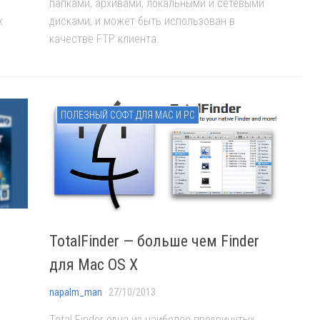
папками, архивами, локальными и сетевыми
х
дисками, и может быть использован в
качестве FTP клиента.
ПОЛЕЗНЫЙ СОФТ ДЛЯ MAC И PC
TotalFinder — больше чем Finder
для Mac OS X
napalm_man
· 27/10/2013
Total Finder одна из наиболее продвинутых