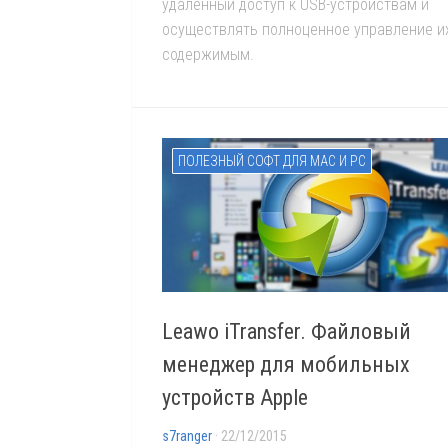
удалённый доступ к USB-устройствам и
осуществлять полноценное управление и
содержимым.
ПОЛЕЗНЫЙ СОФТ ДЛЯ MAC И PC
Leawo iTransfer. Файловый
менеджер для мобильных
устройств Apple
s7ranger
· 22/12/2015