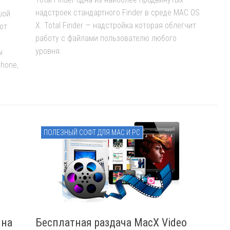
надстроек стандартного Finder в среде MAC OS
шой
X. Total Finder — надстройка которая облегчит
от
работу с файлами пользователю любого
уровня.
ы
Phone,
ПОЛЕЗНЫЙ СОФТ ДЛЯ MAC И PC
 на
Бесплатная раздача MacX Video