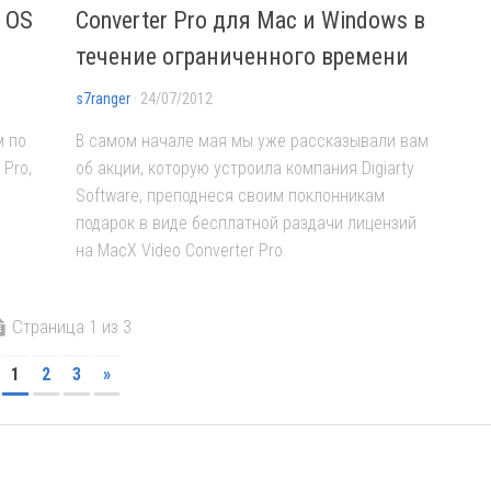
я OS
Converter Pro для Mac и Windows в
течение ограниченного времени
s7ranger
· 24/07/2012
м по
В самом начале мая мы уже рассказывали вам
 Pro,
об акции, которую устроила компания Digiarty
Software, преподнеся своим поклонникам
o
подарок в виде бесплатной раздачи лицензий
на MacX Video Converter Pro.
Страница 1 из 3
1
2
3
»