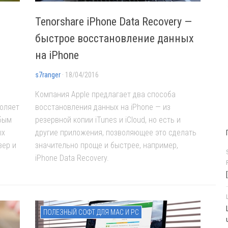
Tenorshare iPhone Data Recovery —
быстрое восстановление данных
на iPhone
s7ranger
· 18/04/2016
Компания Apple предлагает два способа
воляет
восстановления данных на iPhone — из
бым
резервной копии iTunes и iCloud, но есть и
ых
другие приложения, позволяющее это сделать
зер и
значительно проще и быстрее, например,
iPhone Data Recovery.
ПОЛЕЗНЫЙ СОФТ ДЛЯ MAC И PC