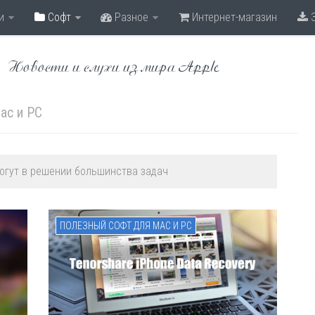
и
Софт
Разное
Интернет-магазин
З
Новости и слухи из мира Apple
ac и PC
огут в решении большинства задач
ПОЛЕЗНЫЙ СОФТ ДЛЯ MAC И PC