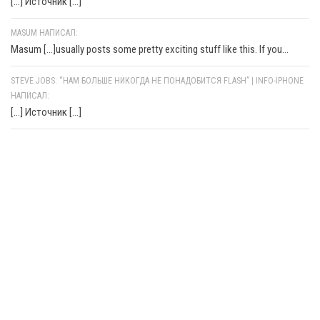
[…] Источник […]
MASUM НАПИСАЛ:
Masum [...]usually posts some pretty exciting stuff like this. If you...
STEVE JOBS: “НАМ БОЛЬШЕ НИКОГДА НЕ ПОНАДОБИТСЯ FLASH” | INFO-IPHONE
НАПИСАЛ:
[…] Источник […]