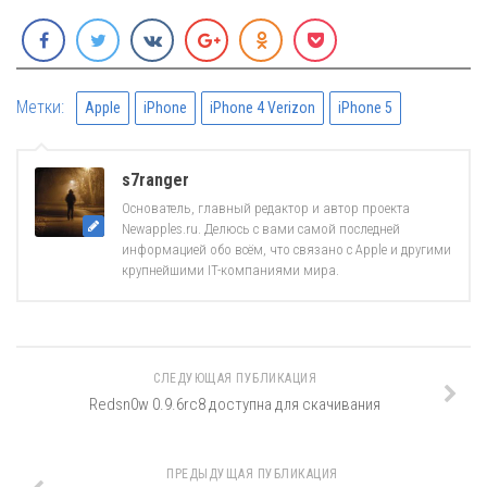
Метки:
Apple
iPhone
iPhone 4 Verizon
iPhone 5
s7ranger
Основатель, главный редактор и автор проекта
Newapples.ru. Делюсь с вами самой последней
информацией обо всём, что связано с Apple и другими
крупнейшими IT-компаниями мира.
СЛЕДУЮЩАЯ ПУБЛИКАЦИЯ
Redsn0w 0.9.6rc8 доступна для скачивания
ПРЕДЫДУЩАЯ ПУБЛИКАЦИЯ