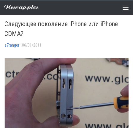
Newapples
СЛУХИ
3 COMMENTS
Следующее поколение iPhone или iPhone
CDMA?
s7ranger
· 06/01/2011