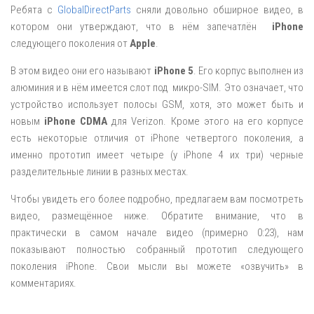
Ребята с
GlobalDirectParts
сняли довольно обширное видео, в
котором они утверждают, что в нём запечатлён
iPhone
следующего поколения от
Apple
.
В этом видео они его называют
iPhone 5
. Его корпус выполнен из
алюминия и в нём имеется слот под микро-SIM. Это означает, что
устройство использует полосы GSM, хотя, это может быть и
новым
iPhone CDMA
для Verizon. Кроме этого на его корпусе
есть некоторые отличия от iPhone четвертого поколения, а
именно прототип имеет четыре (у iPhone 4 их три) черные
разделительные линии в разных местах.
Чтобы увидеть его более подробно, предлагаем вам посмотреть
видео, размещённое ниже. Обратите внимание, что в
практически в самом начале видео (примерно 0:23), нам
показывают полностью собранный прототип следующего
поколения iPhone. Свои мысли вы можете «озвучить» в
комментариях.