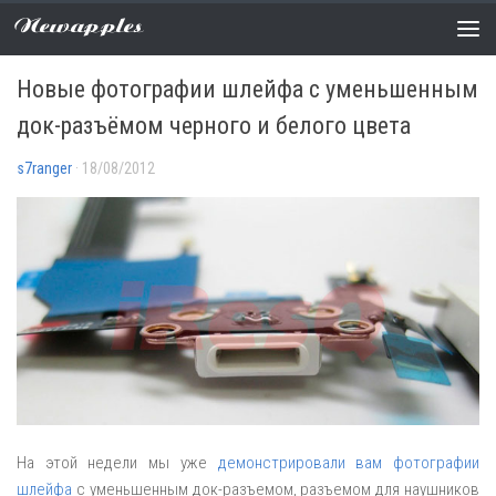
Newapples
СЛУХИ
0 COMMENTS
Новые фотографии шлейфа с уменьшенным
док-разъёмом черного и белого цвета
s7ranger
· 18/08/2012
На этой недели мы уже
демонстрировали вам фотографии
шлейфа
с уменьшенным док-разъемом, разъемом для наушников