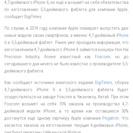
4,7-дюймового iPhone 6, но ещё и возьмёт на себя обязательства
по изготовлению 5,5-дюймового фаблета для компании Apple,
сообщает DigiTimes.
По слухам, в 2014 году компания Apple планирует выпустить две
новые модели своих смартфонов, а именно 4,7-дюймовый
iPhone
6
и 5,5-дюймовый фаблет. Ранее уже проходила информация, что
изготовлением 4,7-дюймового iPhone 6 займётся концерн Hon Hai
Precision Industry, более известный как
Foxconn
, но до
сегодняшнего дня ничего не было известно о производителе 5,5-
дюймового фаблета.
Как сообщают источники азиатского издания
DigiTimes
, сборка
4,7-дюймового iPhone 6 и 5,5-дюймового фаблета будет
осуществляться на заводе Foxconn в Чжэнчжоу, Китай. При этом
Foxconn возьмёт на себя 70% заказов на производство 4,7-
дюймовой модели iPhone, в то время как оставшиеся 30%
достанутся ещё одному партнёру Apple компания
Pegatron
. Что
касается заказов на изготовление текущих 4-дюймовых iPhone,
они будут переданы тайваньской Wistron.