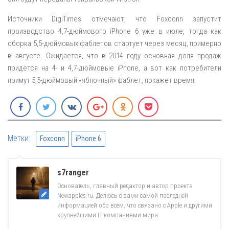
Источники DigiTimes отмечают, что Foxconn запустит
производство 4,7-дюймового iPhone 6 уже в июле, тогда как
сборка 5,5-дюймовых фаблетов стартует через месяц, примерно
в августе. Ожидается, что в 2014 году основная доля продаж
придётся на 4- и 4,7-дюймовые iPhone, а вот как потребители
примут 5,5-дюймовый «яблочный» фаблет, покажет время.
Метки:
Foxconn
iPhone 6
s7ranger
Основатель, главный редактор и автор проекта
Newapples.ru. Делюсь с вами самой последней
информацией обо всём, что связано с Apple и другими
крупнейшими IT-компаниями мира.