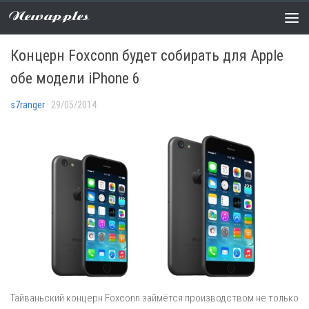
Newapples
СЛУХИ
0 COMMENTS
Концерн Foxconn будет собирать для Apple
обе модели iPhone 6
s7ranger
· 29/05/2014
Тайваньский концерн Foxconn займётся производством не только