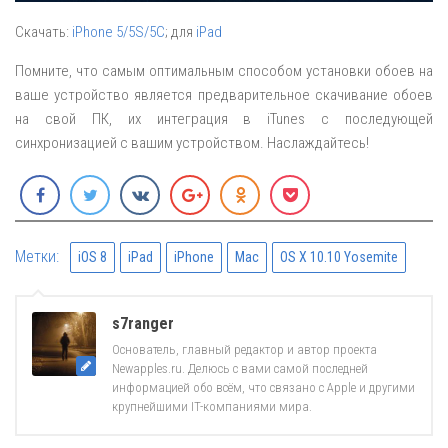
Скачать:
iPhone 5/5S/5C
; для
iPad
Помните, что самым оптимальным способом установки обоев на
ваше устройство является предварительное скачивание обоев
на свой ПК, их интеграция в iTunes с последующей
синхронизацией с вашим устройством. Наслаждайтесь!
Метки:
iOS 8
iPad
iPhone
Mac
OS X 10.10 Yosemite
s7ranger
Основатель, главный редактор и автор проекта
Newapples.ru. Делюсь с вами самой последней
информацией обо всём, что связано с Apple и другими
крупнейшими IT-компаниями мира.