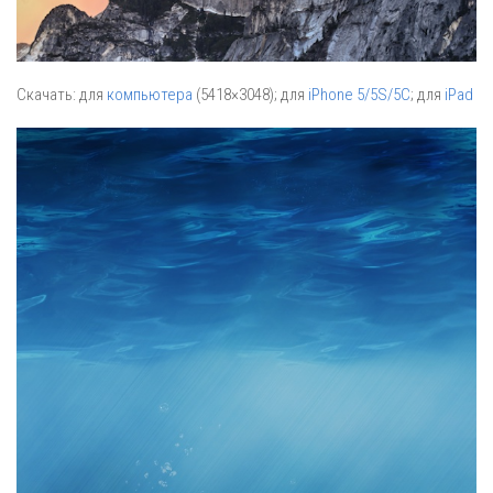
Скачать: для
компьютера
(5418×3048); для
iPhone 5/5S/5C
; для
iPad