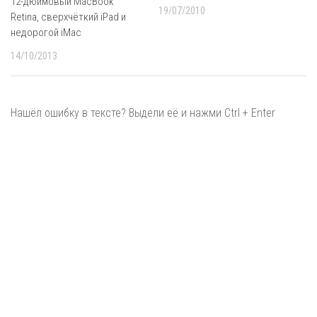
12-дюймовый MacBook
19/07/2010
Retina, сверхчёткий iPad и
недорогой iMac
14/10/2013
Нашёл ошибку в тексте? Выдели её и нажми Ctrl + Enter