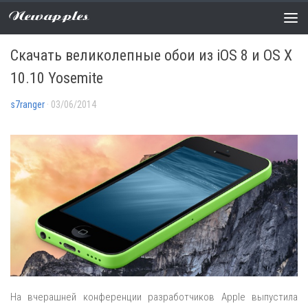
Newapples
ОБОИ
0 COMMENTS
Скачать великолепные обои из iOS 8 и OS X
10.10 Yosemite
s7ranger
· 03/06/2014
На вчерашней конференции разработчиков Apple выпустила