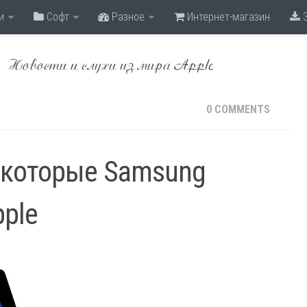
и
Софт
Разное
Интернет-магазин
З
Новости и слухи из мира Apple
0 COMMENTS
, которые Samsung
pple