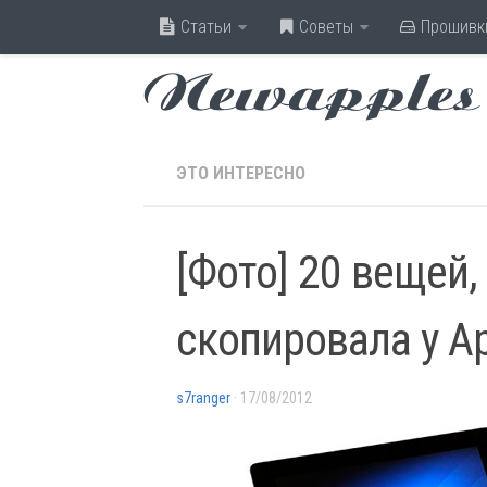
Статьи
Советы
Прошивк
Newapples
ЭТО ИНТЕРЕСНО
[Фото] 20 вещей
скопировала у A
s7ranger
· 17/08/2012