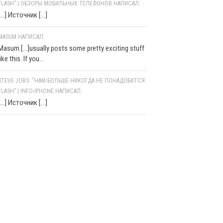
FLASH” | ОБЗОРЫ МОБИЛЬНЫХ ТЕЛЕФОНОВ НАПИСАЛ:
[…] Источник […]
MASUM НАПИСАЛ:
Masum [...]usually posts some pretty exciting stuff
like this. If you...
STEVE JOBS: “НАМ БОЛЬШЕ НИКОГДА НЕ ПОНАДОБИТСЯ
FLASH” | INFO-IPHONE НАПИСАЛ:
[…] Источник […]