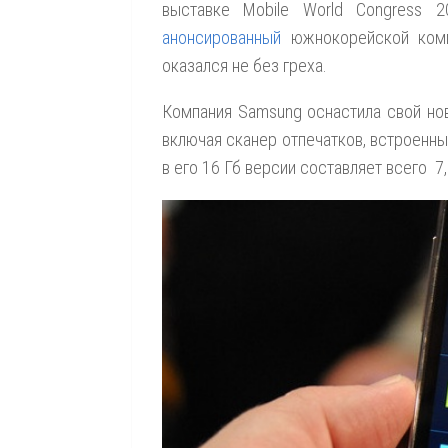
выставке Mobile World Congress 2
анонсированный
южнокорейской комп
оказался не без греха.
Компания Samsung оснастила свой но
включая сканер отпечатков, встроенны
в его 16 Гб версии составляет всего 7