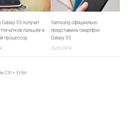
 Galaxy S5 получит
Samsung официально
отпечатков пальцев и
представила смартфон
ый процессор
Galaxy S5
4
25/02/2014
 Ctrl + Enter