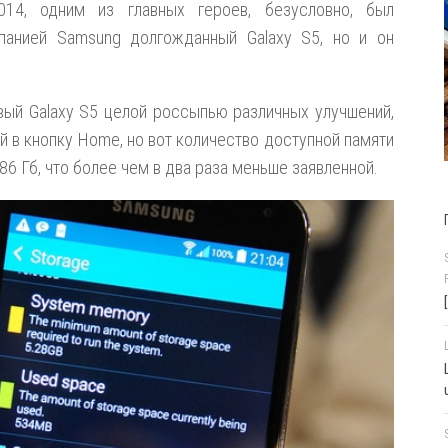
014, одним из главных героев, безусловно, был
анией Samsung долгожданный Galaxy S5, но и он
вый Galaxy S5 целой россыпью различных улучшений,
й в кнопку Home, но вот количество доступной памяти
,86 Гб, что более чем в два раза меньше заявленной.