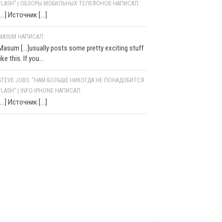
FLASH” | ОБЗОРЫ МОБИЛЬНЫХ ТЕЛЕФОНОВ НАПИСАЛ:
[…] Источник […]
MASUM НАПИСАЛ:
Masum [...]usually posts some pretty exciting stuff
like this. If you...
STEVE JOBS: “НАМ БОЛЬШЕ НИКОГДА НЕ ПОНАДОБИТСЯ
FLASH” | INFO-IPHONE НАПИСАЛ:
[…] Источник […]