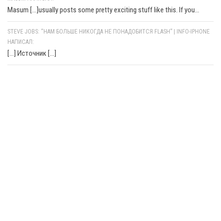
Masum [...]usually posts some pretty exciting stuff like this. If you...
STEVE JOBS: “НАМ БОЛЬШЕ НИКОГДА НЕ ПОНАДОБИТСЯ FLASH” | INFO-IPHONE
НАПИСАЛ:
[…] Источник […]