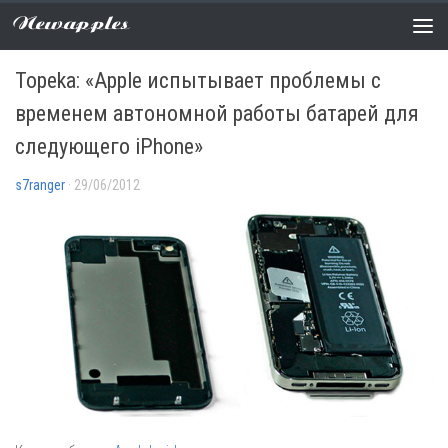
Newapples
АНАЛИТИКА
/
НОВОСТИ
6 COMMENTS
Topeka: «Apple испытывает проблемы с
временем автономной работы батарей для
следующего iPhone»
s7ranger
· 29/06/2012