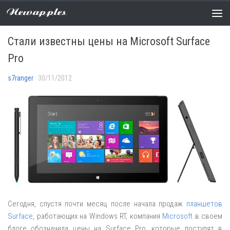
Newapples
НОВОСТИ
0 COMMENTS
Стали известны цены на Microsoft Surface
Pro
s7ranger
· 30/11/2012
Сегодня, спустя почти месяц после начала продаж
планшетов
Surface
, работающих на Windows RT, компания
Microsoft
в своем
блоге обозначила цены на Surface Pro, которые поступят в