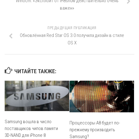
Winocm: «Эксплойт от iH8sn0w действительно очень
важен»
ПРЕДЫДУЩАЯ ПУБЛИКАЦИЯ
Обновлённая Red Star OS 3.0 получила дизайн в стиле
OS X
ЧИТАЙТЕ ТАКЖЕ:
Samsung вошла в число
Процессоры A8 будет по-
поставщиков чипов памяти
прежнему производить
3D-NAND для iPhone 8
Samsung?