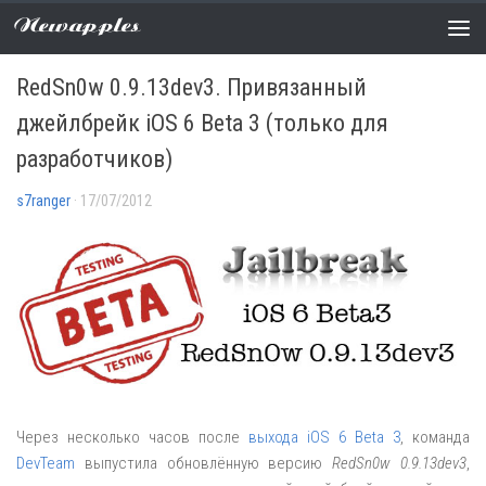
Newapples
НОВОСТИ
0 COMMENTS
RedSn0w 0.9.13dev3. Привязанный
джейлбрейк iOS 6 Beta 3 (только для
разработчиков)
s7ranger
· 17/07/2012
Через несколько часов после
выхода iOS 6 Beta 3
, команда
DevTeam
выпустила обновлённую версию
RedSn0w 0.9.13dev3
,