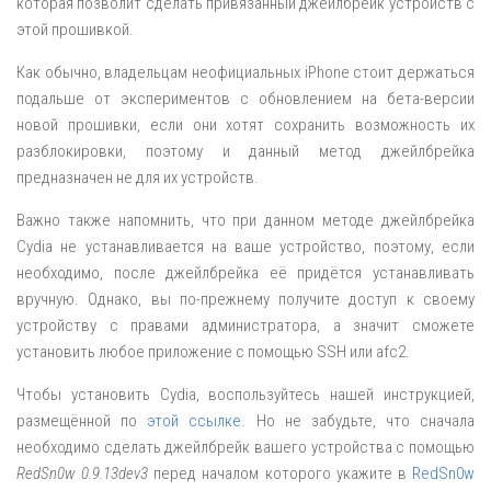
которая позволит сделать привязанный джейлбрейк устройств с
этой прошивкой.
Как обычно, владельцам неофициальных iPhone стоит держаться
подальше от экспериментов с обновлением на бета-версии
новой прошивки, если они хотят сохранить возможность их
разблокировки, поэтому и данный метод джейлбрейка
предназначен не для их устройств.
Важно также напомнить, что при данном методе джейлбрейка
Cydia не устанавливается на ваше устройство, поэтому, если
необходимо, после джейлбрейка её придётся устанавливать
вручную. Однако, вы по-прежнему получите доступ к своему
устройству с правами администратора, а значит сможете
установить любое приложение с помощью SSH или afc2.
Чтобы установить Cydia, воспользуйтесь нашей инструкцией,
размещённой по
этой ссылке
. Но не забудьте, что сначала
необходимо сделать джейлбрейк вашего устройства с помощью
RedSn0w 0.9.13dev3
перед началом которого укажите в
RedSn0w