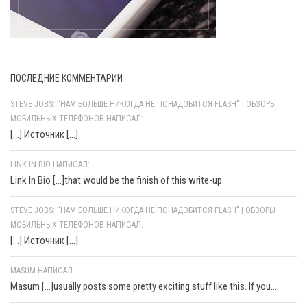
ПОСЛЕДНИЕ КОММЕНТАРИИ
STEVE JOBS: "НАМ БОЛЬШЕ НИКОГДА НЕ ПОНАДОБИТСЯ FLASH" | ОБЗОРЫ
МОБИЛЬНЫХ ТЕЛЕФОНОВ НАПИСАЛ:
[…] Источник […]
LINK IN BIO НАПИСАЛ:
Link In Bio [...]that would be the finish of this write-up.
STEVE JOBS: “НАМ БОЛЬШЕ НИКОГДА НЕ ПОНАДОБИТСЯ FLASH” | ОБЗОРЫ
МОБИЛЬНЫХ ТЕЛЕФОНОВ НАПИСАЛ:
[…] Источник […]
MASUM НАПИСАЛ:
Masum [...]usually posts some pretty exciting stuff like this. If you...