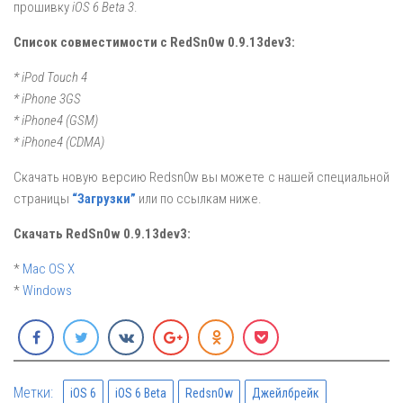
прошивку
iOS 6 Beta 3
.
Список совместимости с RedSn0w 0.9.13dev3:
* iPod Touch 4
* iPhone 3GS
* iPhone4 (GSM)
* iPhone4 (CDMA)
Скачать новую версию Redsn0w вы можете с нашей специальной
страницы
“Загрузки”
или по ссылкам ниже.
Скачать RedSn0w 0.9.13dev3:
*
Mac OS X
*
Windows
Метки:
iOS 6
iOS 6 Beta
Redsn0w
Джейлбрейк