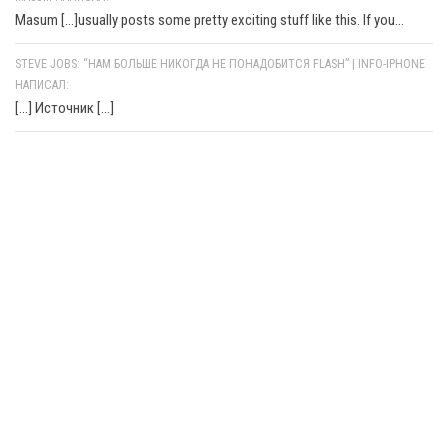
Masum [...]usually posts some pretty exciting stuff like this. If you...
STEVE JOBS: “НАМ БОЛЬШЕ НИКОГДА НЕ ПОНАДОБИТСЯ FLASH” | INFO-IPHONE
НАПИСАЛ:
[…] Источник […]