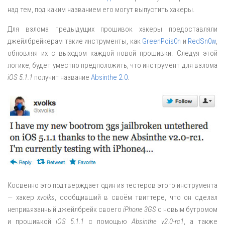
над тем, под каким названием его могут выпустить хакеры.
Для взлома предыдущих прошивок хакеры предоставляли
джейлбрейкерам такие инструменты, как
GreenPois0n
и
RedSn0w
,
обновляя их с выходом каждой новой прошивки. Следуя этой
логике, будет уместно предположить, что инструмент для взлома
iOS 5.1.1
получит название
Absinthe 2.0
.
Косвенно это подтверждает один из тестеров этого инструмента
— хакер
xvolks
, сообщивший в своём твиттере, что он сделал
непривязанный джейлбрейк своего
iPhone 3GS
с новым бутромом
и прошивкой
iOS 5.1.1
с помощью
Absinthe v2.0-rc1
, а также