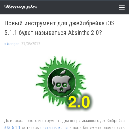
Newapples
НОВОСТИ
5 COMMENTS
Новый инструмент для джейлбрейка iOS
5.1.1 будет называться Absinthe 2.0?
s7ranger
· 21/05/2012
До выхода нового инструмента для непривязанного джейлбрейка
iOS 5.1.1
остались
считанные дни
и пора бы уже поразмыслить