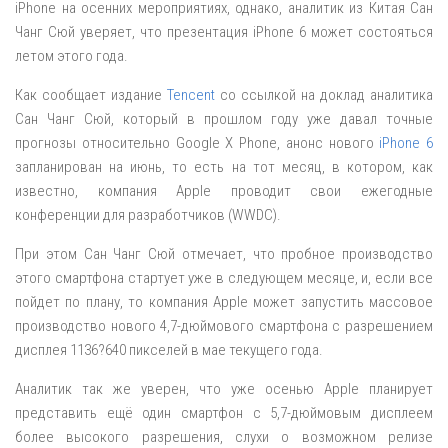
iPhone на осенних мероприятиях, однако, аналитик из Китая Сан
Чанг Сюй уверяет, что презентация iPhone 6 может состояться
летом этого года.
Как сообщает издание
Tencent
со ссылкой на доклад аналитика
Сан Чанг Сюй, который в прошлом году уже давал точные
прогнозы относительно Google X Phone, анонс нового
iPhone 6
запланирован на июнь, то есть на тот месяц, в котором, как
известно, компания Apple проводит свои ежегодные
конференции для разработчиков (WWDC).
При этом Сан Чанг Сюй отмечает, что пробное производство
этого смартфона стартует уже в следующем месяце, и, если все
пойдет по плану, то компания Apple может запустить массовое
производство нового 4,7-дюймового смартфона с разрешением
дисплея 1136?640 пикселей в мае текущего года.
Аналитик так же уверен, что уже осенью Apple планирует
представить ещё один смартфон c 5,7-дюймовым дисплеем
более высокого разрешения, слухи о возможном релизе