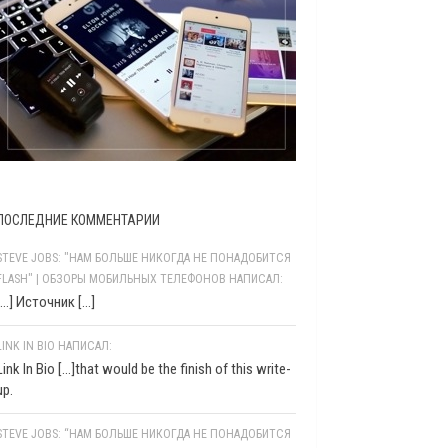
ПОСЛЕДНИЕ КОММЕНТАРИИ
STEVE JOBS: "НАМ БОЛЬШЕ НИКОГДА НЕ ПОНАДОБИТСЯ
FLASH" | ОБЗОРЫ МОБИЛЬНЫХ ТЕЛЕФОНОВ НАПИСАЛ:
[…] Источник […]
LINK IN BIO НАПИСАЛ:
Link In Bio [...]that would be the finish of this write-
up.
STEVE JOBS: “НАМ БОЛЬШЕ НИКОГДА НЕ ПОНАДОБИТСЯ