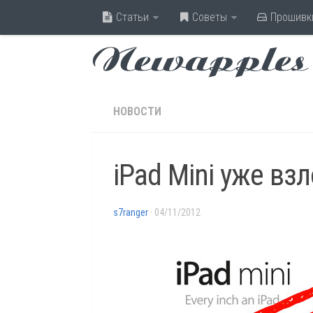
Статьи
Советы
Прошивк
Newapples
НОВОСТИ
iPad Mini уже вз
s7ranger
· 04/11/2012