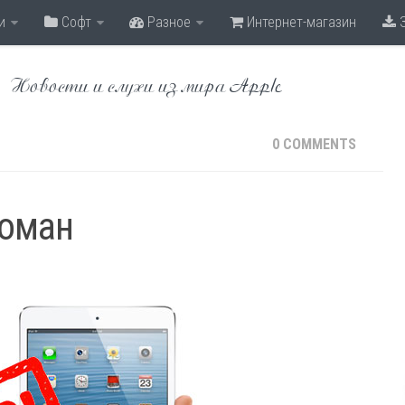
и
Софт
Разное
Интернет-магазин
З
Новости и слухи из мира Apple
0 COMMENTS
ломан