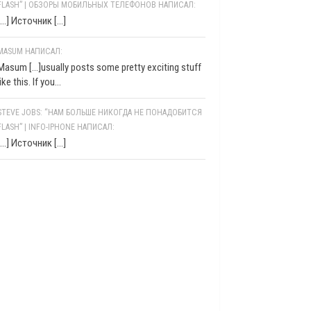
FLASH” | ОБЗОРЫ МОБИЛЬНЫХ ТЕЛЕФОНОВ НАПИСАЛ:
[…] Источник […]
MASUM НАПИСАЛ:
Masum [...]usually posts some pretty exciting stuff
like this. If you...
STEVE JOBS: “НАМ БОЛЬШЕ НИКОГДА НЕ ПОНАДОБИТСЯ
FLASH” | INFO-IPHONE НАПИСАЛ:
[…] Источник […]