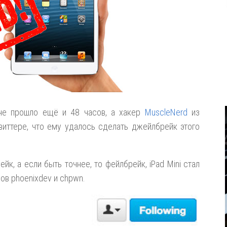
е прошло ещё и 48 часов, а хакер
MuscleNerd
из
иттере, что ему удалось сделать джейлбрейк этого
к, а если быть точнее, то фейлбрейк, iPad Mini стал
ов phoenixdev и chpwn.