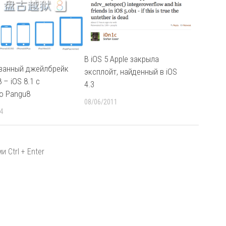
В iOS 5 Apple закрыла
занный джейлбрейк
эксплойт, найденный в iOS
8 – iOS 8.1 с
4.3
ю Pangu8
08/06/2011
4
 Ctrl + Enter