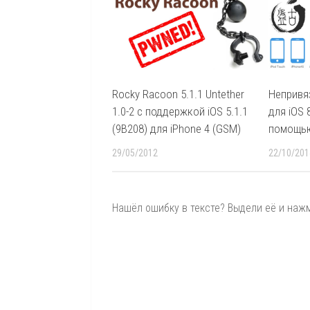
Rocky Racoon 5.1.1 Untether
Непривя
1.0-2 с поддержкой iOS 5.1.1
для iOS 
(9B208) для iPhone 4 (GSM)
помощь
29/05/2012
22/10/201
Нашёл ошибку в тексте? Выдели её и нажми