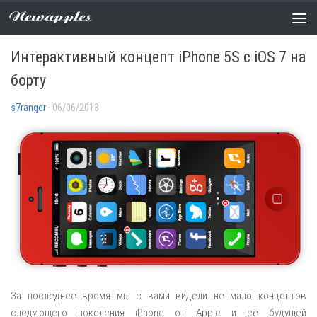
Newapples
НОВОСТИ
0 COMMENTS
Интерактивный концепт iPhone 5S с iOS 7 на
борту
s7ranger
· 06/06/2013
За последнее время мы с вами видели не мало концептов
следующего поколения iPhone от Apple и её будущей