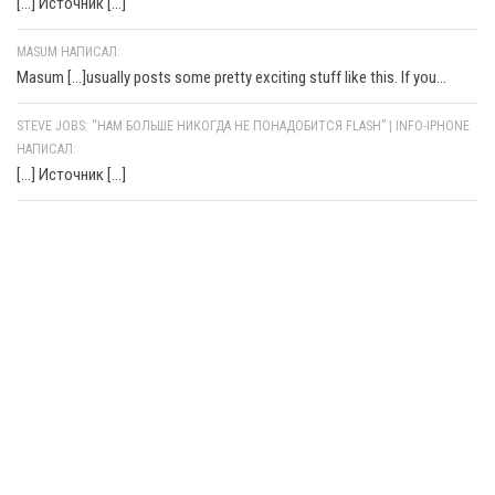
[…] Источник […]
MASUM НАПИСАЛ:
Masum [...]usually posts some pretty exciting stuff like this. If you...
STEVE JOBS: “НАМ БОЛЬШЕ НИКОГДА НЕ ПОНАДОБИТСЯ FLASH” | INFO-IPHONE
НАПИСАЛ:
[…] Источник […]