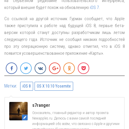
на серьёзном редизайне пользовательского интерфейса,
который внешне будет похож на обновленную
iOS 7
.
Со ссылкой на другой источник Гурман сообщает, что Apple
также приступила к работе над будущей iOS 8, первые бета-
версии которой станут доступны разработчикам лишь летом
следующего года. Источник не сообщил никаких подробностей
про эту операционную систему, однако отметил, что в iOS 8
появится усовершенствованное приложение «Карты».
Метки:
iOS 8
OS X 10.10 Yosemite
s7ranger
Основатель, главный редактор и автор проекта
Newapples.ru. Делюсь с вами самой последней
информацией обо всём, что связано с Apple и другими