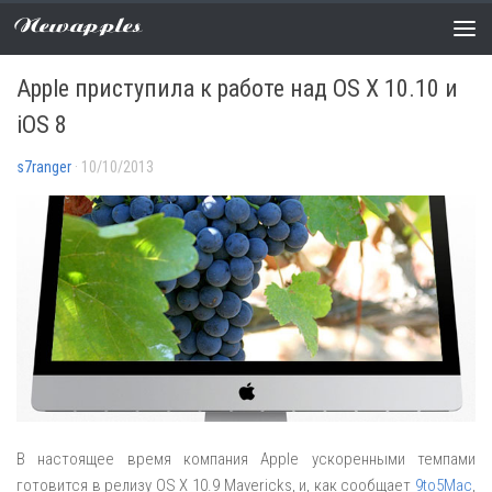
Newapples
НОВОСТИ
0 COMMENTS
Apple приступила к работе над OS X 10.10 и
iOS 8
s7ranger
· 10/10/2013
В настоящее время компания Apple ускоренными темпами
готовится в релизу OS X 10.9 Mavericks, и, как сообщает
9to5Mac
,