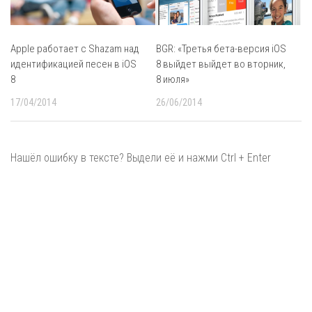
Apple работает с Shazam над
BGR: «Третья бета-версия iOS
идентификацией песен в iOS
8 выйдет выйдет во вторник,
8
8 июля»
17/04/2014
26/06/2014
Нашёл ошибку в тексте? Выдели её и нажми Ctrl + Enter