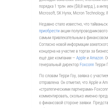
порядка 1 трлн. иен ($8,8 млрд.), а ин
Microsoft, SK Hynix, Micron Technology, 
Недавно стало известно, что тайваньс
приобрести
акции полупроводникового 
самым привлекательным в финансовом
Согласно новой информации азиатского 
концерна на участие в торгах за бизне
ещё две компании —
Apple
и
Amazon
. 
генеральный директор
Foxconn
Терри Г
По словам Терри Гоу, заявка с участи
отправлена. Он отметил, что Apple и 
«стратегическими партнерами» Foxconn
комментировать, сколько именно пред
о финансовой стороне заявки. Предста