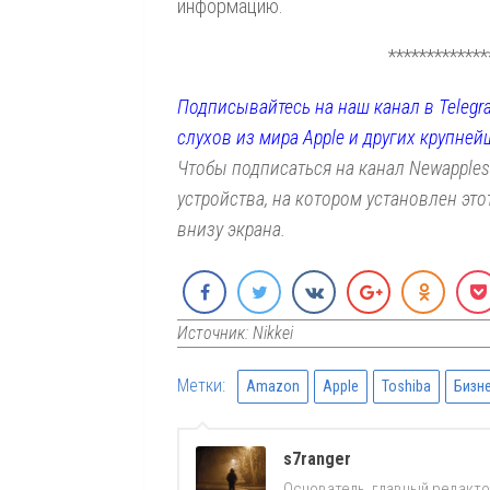
информацию.
*************
Подписывайтесь на наш канал в Telegr
слухов из мира Apple и других крупней
Чтобы подписаться на канал Newapples
устройства, на котором установлен эт
внизу экрана.
Источник: Nikkei
Метки:
Amazon
Apple
Toshiba
Бизн
s7ranger
Основатель, главный редакто