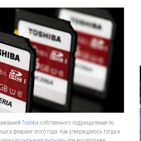
компанией
Toshiba
собственного подразделения по
ещё в феврале этого года. Как утверждалось тогда в
нцерн
рассчитывает выручить
при его продаже