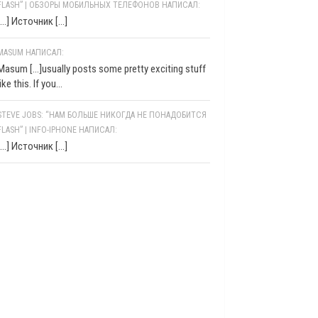
FLASH” | ОБЗОРЫ МОБИЛЬНЫХ ТЕЛЕФОНОВ НАПИСАЛ:
[…] Источник […]
MASUM НАПИСАЛ:
Masum [...]usually posts some pretty exciting stuff
like this. If you...
STEVE JOBS: “НАМ БОЛЬШЕ НИКОГДА НЕ ПОНАДОБИТСЯ
FLASH” | INFO-IPHONE НАПИСАЛ:
[…] Источник […]