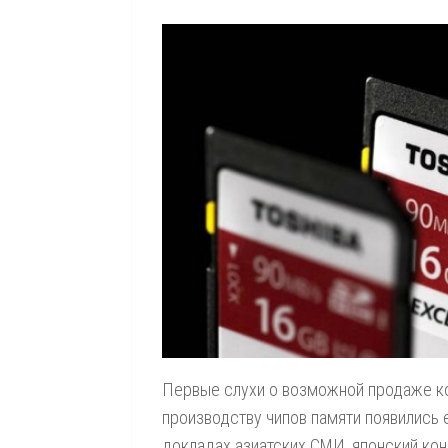
Первые слухи о возможной продаже 
производству чипов памяти появились 
докладах азиатских СМИ, японский ко