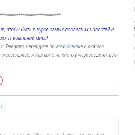
*****************************
am, чтобы быть в курсе самых последних новостей и
ших IT-компаний мира!
 в Telegram, перейдите по
этой ссылке
с любого
от мессенджер, и нажмите на кнопку «Присоединиться»
ес
р и автор проекта Newapples.ru. Делюсь с вами самой