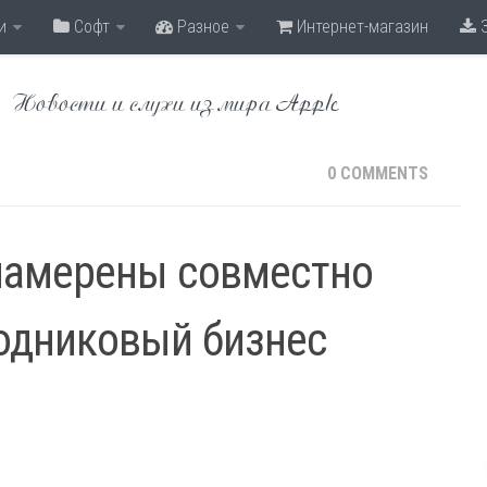
и
Софт
Разное
Интернет-магазин
З
Новости и слухи из мира Apple
0 COMMENTS
намерены совместно
одниковый бизнес