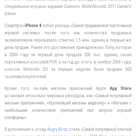
специальное игровое издание
Guinness World Records 2011 Gamer’s
Edition
.
Смартфон
iPhone 4
побил рекорд
«Самой продаваемой портативной
игровой системы»
после того, как количество проданных
экзмемпляров перевалило отметку 1,5 млн. единиц в первый же
день продаж. Ранее это достижение принадлежало Sony, которая
в 2005 году за первый день продала 200 тыс. единиц своих
портативных консолей PSP, а за год до этого, в ноябре 2004 года,
консоль Nintendo DS за первую неделю была продана 500
тысячам покупателей.
Кроме того, он-лайн магазин приложений Apple
App Store
установил несколько мировых рекордов, как
«Самый популярный
магазин приложений»
,
«Крупнейший магазин видеоигр»
и
«Магазин с
наибольшим количеством приложений при запуске игровой
платформы»
.
В дополнение к этому
Angry Birds
стала
«Самой популярной платной