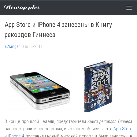
Newapples
НОВОСТИ
0 COMMENTS
App Store и iPhone 4 занесены в Книгу
рекордов Гиннеса
s7ranger
· 16/05/2011
В конце прошлой недели, представители
Книги рекордов Гиннеса
распространили пресс-релиз, в котором объявили, что
App Store
и
iPhone 4
поставили новый мировой рекорд и были занесены в