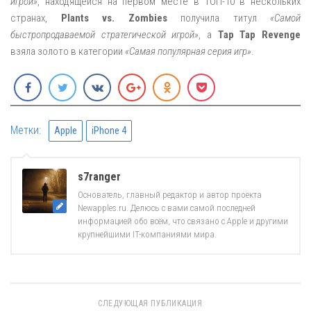
игрой»
, находящейся на первом месте в ТОП-10 в нескольких
странах,
Plants vs. Zombies
получила титул
«Самой
быстропродаваемой стратегической игрой»
, а
Tap Tap Revenge
взяла золото в категории
«Самая популярная серия игр»
.
Метки:
Apple
iPhone 4
s7ranger
Основатель, главный редактор и автор проекта
Newapples.ru. Делюсь с вами самой последней
информацией обо всём, что связано с Apple и другими
крупнейшими IT-компаниями мира.
СЛЕДУЮЩАЯ ПУБЛИКАЦИЯ