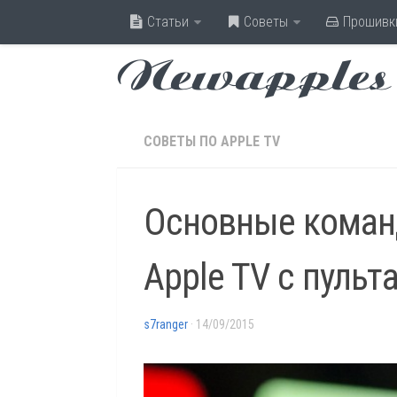
Статьи
Советы
Прошивк
Newapples
СОВЕТЫ ПО APPLE TV
Основные коман
Apple TV с пульт
s7ranger
· 14/09/2015