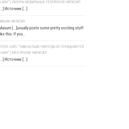
FLASH” | ОБЗОРЫ МОБИЛЬНЫХ ТЕЛЕФОНОВ НАПИСАЛ:
[…] Источник […]
MASUM НАПИСАЛ:
Masum [...]usually posts some pretty exciting stuff
like this. If you...
STEVE JOBS: “НАМ БОЛЬШЕ НИКОГДА НЕ ПОНАДОБИТСЯ
FLASH” | INFO-IPHONE НАПИСАЛ:
[…] Источник […]