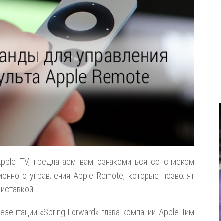
pple TV, предлагаем вам ознакомиться со списком
ионного управления Apple Remote, которые позволят
иставкой.
езентации «Spring Forward» глава компании Apple Тим