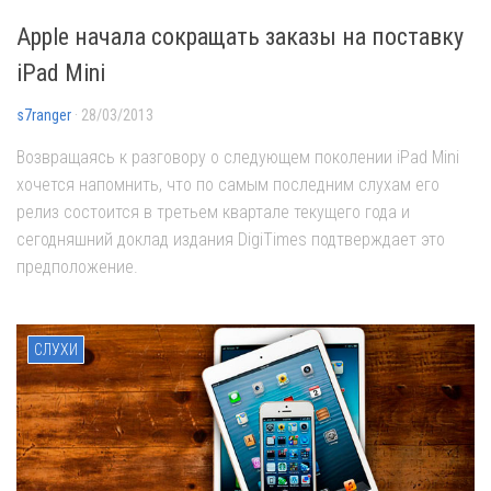
Apple начала сокращать заказы на поставку
iPad Mini
s7ranger
· 28/03/2013
Возвращаясь к разговору о следующем поколении iPad Mini
хочется напомнить, что по самым последним слухам его
релиз состоится в третьем квартале текущего года и
сегодняшний доклад издания DigiTimes подтверждает это
предположение.
СЛУХИ