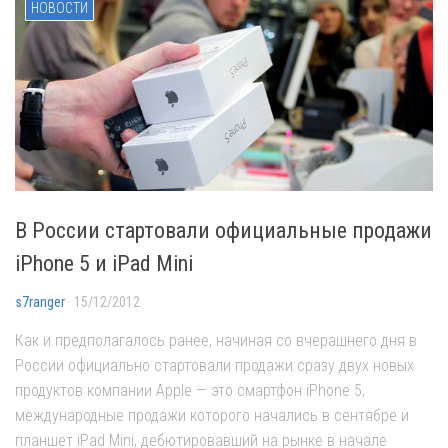
НОВОСТИ
В России стартовали официальные продажи
iPhone 5 и iPad Mini
s7ranger
· 15/12/2012
Как и предполагалось ранее, начиная со вчерашнего дня в
России официально стартовали продажи сразу двух новых
продуктов компании Apple — это смартфон iPhone 5,
международные продажи которого начались в сентябре и
планшет iPad Mini, дебютировавший на рынке в начале