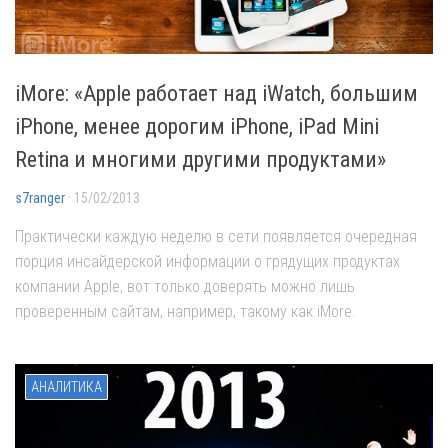
iMore: «Apple работает над iWatch, большим
iPhone, менее дорогим iPhone, iPad Mini
Retina и многими другими продуктами»
s7ranger
· 15/02/2013
Практически каждую неделю в сети появляется очередная
порция инсайдерской информации о грядущих продуктах
компании Apple, вот только доверять можно лишь
проверенным сайтам, например, такому как iMore.
АНАЛИТИКА