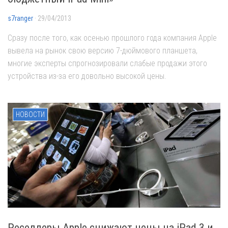
s7ranger
· 29/04/2013
Сразу после того, как осенью прошлого года компания Apple
вывела на рынок свою версию 7-дюймового планшета,
многие эксперты спрогнозировали слабые продажи этого
устройства из-за его довольно высокой цены.
НОВОСТИ
Реселлеры Apple снижают цены на iPad 3 и