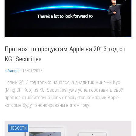
Прогноз по продуктам Apple на 2013 год от
KGI Securities
s7ranger
· 16/01/2013
Новый 2013 год только начался, а аналитик Минг-Чи Куо
(Ming-Chi Kuo) из KGI Securities уже успел составить свой
прогноз относительно новых продуктов компании Apple,
которые будут анонсированы в этом году.
НОВОСТИ