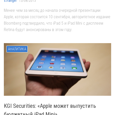
s7ranger
· 13/08/2013
Менее чем за месяц до начала очередной презентации
Apple, которая состоится 10 сентября, авторитетное издание
Bloomberg подтвердило, что iPad 5 и iPad Mini с дисплеем
Retina будут анонсированы в этом году.
АНАЛИТИКА
KGI Securities: «Apple может выпустить
бюджетный iPad Mini»