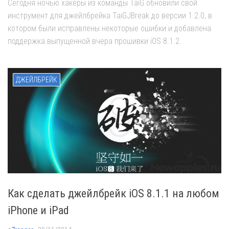
Сегодня ночью хакеры из команды TaiG обновили свой
инструмент для джейлбрейка TaiGJBreak до версии 1.2.0, в
котором были исправлены некоторые ошибки и добавлена
поддержка выпущенной вчера прошивки iOS 8.1.2.
ДЖЕЙЛБРЕЙК
Как сделать джейлбрейк iOS 8.1.1 на любом
iPhone и iPad