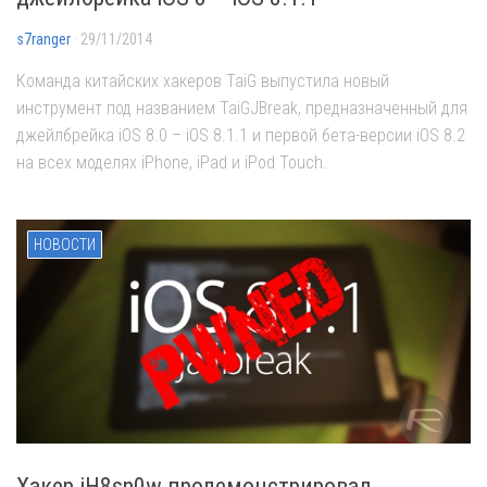
s7ranger
· 29/11/2014
Команда китайских хакеров TaiG выпустила новый
инструмент под названием TaiGJBreak, предназначенный для
джейлбрейка iOS 8.0 – iOS 8.1.1 и первой бета-версии iOS 8.2
на всех моделях iPhone, iPad и iPod Touch.
НОВОСТИ
Хакер iH8sn0w продемонстрировал