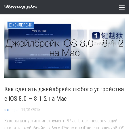
Метки:
iOS 8.1.1
Newapples
ДЖЕЙЛБРЕЙК
Как сделать джейлбрейк любого устройства
с iOS 8.0 — 8.1.2 на Mac
s7ranger
· 19/01/2015
Хакеры выпустили инструмент PP Jailbreak, позволяющий
сделать джейлбрейк любого iPhone или iPad с прошивкой iOS