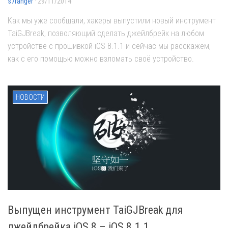
s7ranger
· 29/11/2014
Как мы уже сообщали, хакеры выпустили новый инструмент
TaiGJBreak, позволяющий сделать джейлбрейк на любом
устройстве с прошивкой iOS 8.1.1 и сейчас мы расскажем,
как с его помощью можно взломать своё устройство.
НОВОСТИ
Выпущен инструмент TaiGJBreak для
джейлбрейка iOS 8 – iOS 8.1.1