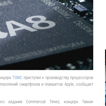
концерн
TSMC
приступил к производству процессоров
поколений смартфонов и планшетов Apple, сообщает
го издания Commercial Times, концерн Taiwan