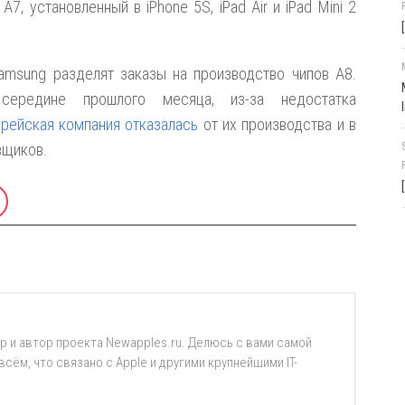
, установленный в iPhone 5S, iPad Air и iPad Mini 2
amsung разделят заказы на производство чипов А8.
середине прошлого месяца, из-за недостатка
рейская компания отказалась
от их производства и в
вщиков.
р и автор проекта Newapples.ru. Делюсь с вами самой
ём, что связано с Apple и другими крупнейшими IT-