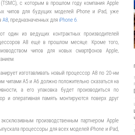
y (TSMC), с которым в прошлом году компания Apple
ых чипов для будущих моделей iPhone и iPad, уже
в
A8
, предназначенных для
iPhone 6
.
тот один из ведущих контрактных производителей
оцессоров A8 ещё в прошлом месяце. Кроме того,
изводством чипов для новых смартфонов Apple,
танием.
анирует изготавливать новый процессор A8 по 20-нм
-нм чипами А5 и А6 должно положительно сказаться на
ивности, а его упаковка будет производиться по
сор и оперативная память монтируются поверх друг
 эксклюзивным производственным партнером Apple
ыпускала процессоры для всех моделей iPhone и iPad,