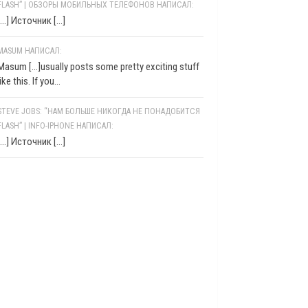
FLASH” | ОБЗОРЫ МОБИЛЬНЫХ ТЕЛЕФОНОВ НАПИСАЛ:
[…] Источник […]
MASUM НАПИСАЛ:
Masum [...]usually posts some pretty exciting stuff
like this. If you...
STEVE JOBS: “НАМ БОЛЬШЕ НИКОГДА НЕ ПОНАДОБИТСЯ
FLASH” | INFO-IPHONE НАПИСАЛ:
[…] Источник […]