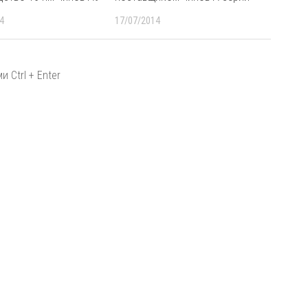
4
17/07/2014
 Ctrl + Enter