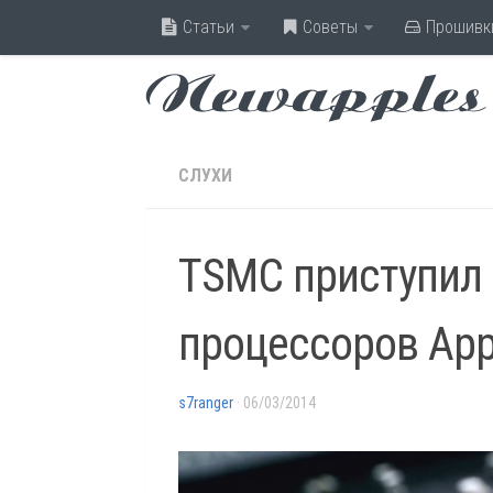
Статьи
Советы
Прошивк
Newapples
СЛУХИ
TSMC приступил 
процессоров App
s7ranger
· 06/03/2014