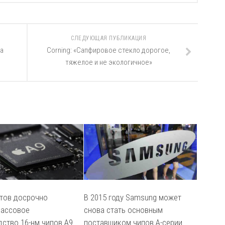
СЛЕДУЮЩАЯ ПУБЛИКАЦИЯ
а
Corning: «Сапфировое стекло дорогое,
тяжелое и не экологичное»
тов досрочно
В 2015 году Samsung может
массовое
снова стать основным
дство 16-нм чипов A9
поставщиком чипов A-серии