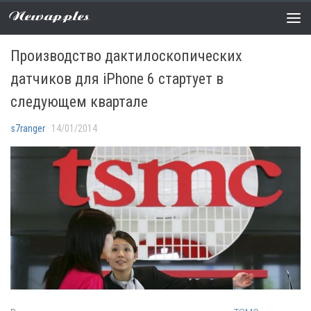
Newapples
СЛУХИ
0 COMMENTS
Производство дактилоскопических
датчиков для iPhone 6 стартует в
следующем квартале
s7ranger
· 14/01/2014