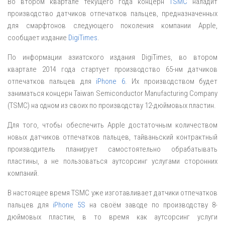
Во втором квартале текущего года концерн
TSMC
наладит
производство датчиков отпечатков пальцев, предназначенных
для смарфтонов следующего поколения компании Apple,
сообщает издание
DigiTimes
.
По информации азиатского издания DigiTimes, во втором
квартале 2014 года стартует производство 65-нм датчиков
отпечатков пальцев для
iPhone 6
. Их производством будет
заниматься концерн Taiwan Semiconductor Manufacturing Company
(TSMC) на одном из своих по производству 12-дюймовых пластин.
Для того, чтобы обеспечить Apple достаточным количеством
новых датчиков отпечатков пальцев, тайваньский контрактный
производитель планирует самостоятельно обрабатывать
пластины, а не пользоваться аутсорсинг услугами сторонних
компаний.
В настоящее время TSMC уже изготавливает датчики отпечатков
пальцев для
iPhone 5S
на своём заводе по производству 8-
дюймовых пластин, в то время как аутсорсинг услуги