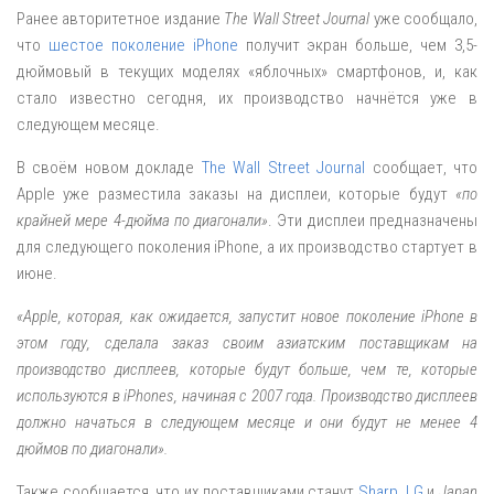
Ранее авторитетное издание
The Wall Street Journal
уже сообщало,
что
шестое поколение iPhone
получит экран больше, чем 3,5-
дюймовый в текущих моделях «яблочных» смартфонов, и, как
стало известно сегодня, их производство начнётся уже в
следующем месяце.
В своём новом докладе
The Wall Street Journal
сообщает, что
Apple уже разместила заказы на дисплеи, которые будут
«по
крайней мере 4-дюйма по диагонали»
. Эти дисплеи предназначены
для следующего поколения iPhone, а их производство стартует в
июне.
«Apple, которая, как ожидается, запустит новое поколение iPhone в
этом году, сделала заказ своим азиатским поставщикам на
производство дисплеев, которые будут больше, чем те, которые
используются в iPhones, начиная с 2007 года. Производство дисплеев
должно начаться в следующем месяце и они будут не менее 4
дюймов по диагонали».
Также сообщается, что их поставщиками станут
Sharp
,
LG
и
Japan