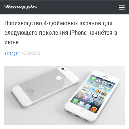
Newapples
СЛУХИ
0 COMMENTS
Производство 4-дюймовых экранов для
следующего поколения iPhone начнётся в
июне
s7ranger
· 16/05/2012